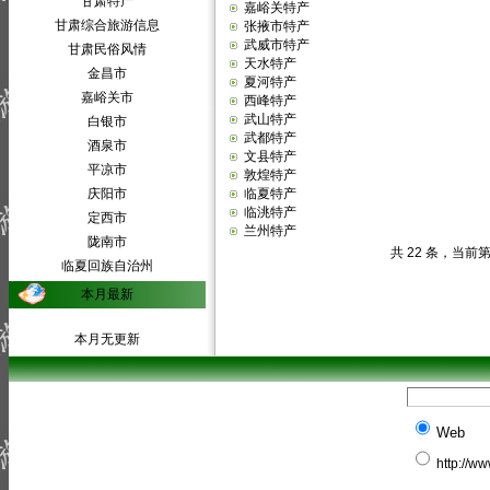
甘肃特产
嘉峪关特产
甘肃综合旅游信息
张掖市特产
武威市特产
甘肃民俗风情
天水特产
金昌市
夏河特产
嘉峪关市
西峰特产
武山特产
白银市
武都特产
酒泉市
文县特产
平凉市
敦煌特产
庆阳市
临夏特产
临洮特产
定西市
兰州特产
陇南市
共 22 条，当前第
临夏回族自治州
本月最新
本月无更新
Web
http://w