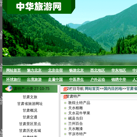
网站首页
魅力北京
北京住宿
畅游北京
西北地区
华东地区
中
环球旅行
出境旅游
走遍中国
中医养生
户外运动
锦绣中华
人
甘肃特产·小类 27-10-75
2栏目导航
网站首页
>>
国内目的地
>>
甘肃
甘肃特产
甘肃文旅
敦煌土特产品
甘肃省旅游网址
天水根雕
甘肃概况
天水花牛苹果
甘肃交通
岷县当归
兰州百合
甘肃景区景点
天水雕漆
甘肃历史名城
平凉市特产