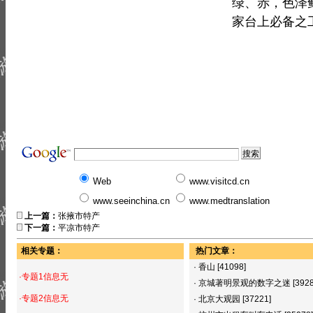
绿、赤，色泽
家台上必备之
Web
www.visitcd.cn
www.seeinchina.cn
www.medtranslation
上一篇：
张掖市特产
下一篇：
平凉市特产
相关专题：
热门文章：
·
香山
[41098]
·专题1信息无
·
京城著明景观的数字之迷
[392
·专题2信息无
·
北京大观园
[37221]