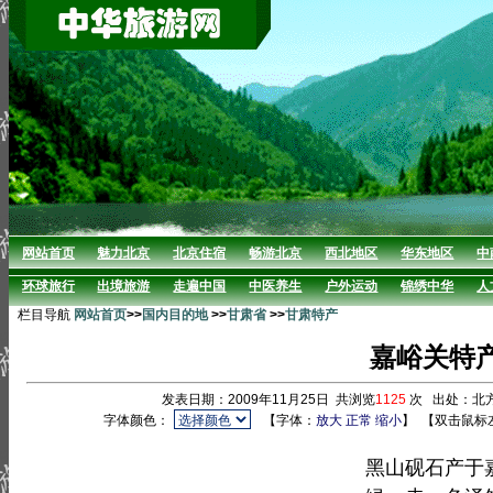
网站首页
魅力北京
北京住宿
畅游北京
西北地区
华东地区
中
环球旅行
出境旅游
走遍中国
中医养生
户外运动
锦绣中华
人
栏目导航
网站首页
>>
国内目的地
>>
甘肃省
>>
甘肃特产
嘉峪关特
发表日期：2009年11月25日 共浏览
1125
次 出处：北
字体颜色：
【字体：
放大
正常
缩小
】
【双击鼠标
黑山砚石产于