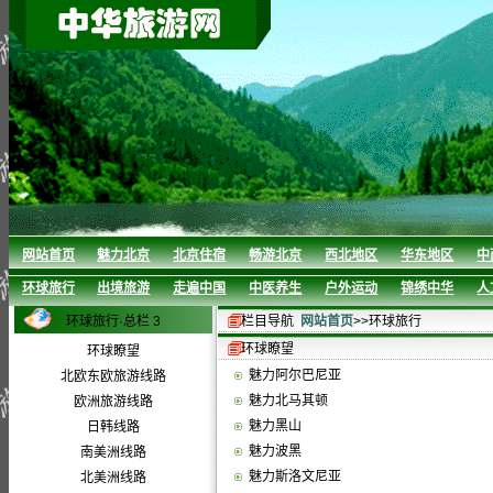
网站首页
魅力北京
北京住宿
畅游北京
西北地区
华东地区
中
环球旅行
出境旅游
走遍中国
中医养生
户外运动
锦绣中华
人
环球旅行·总栏 3
栏目导航
网站首页
>>环球旅行
环球瞭望
环球瞭望
魅力阿尔巴尼亚
北欧东欧旅游线路
魅力北马其顿
欧洲旅游线路
魅力黑山
日韩线路
魅力波黑
南美洲线路
魅力斯洛文尼亚
北美洲线路