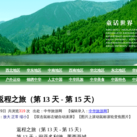
西北地区
华东地区
中南地区
西南地区
华北地区
东北地区
华
户外运动
锦绣中华
人文中国
中华民族
中华美食
中医特色
中
程之旅（第 13 天 - 第 15 天）
9日 共浏览
319
次 出处：中华旅游网 【编辑录入：
中华旅游网
】
：
放大
正常
缩小
】
【双击鼠标左键自动滚屏】 【图片上滚动鼠标滚轮变焦图片】
返程之旅（第 13 天 - 第 15 天）
第 13 天：巴亚多利德 - 墨西哥城