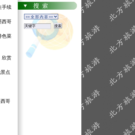
住手续
墨西哥
特色菜
，欣赏
他景点
墨西哥