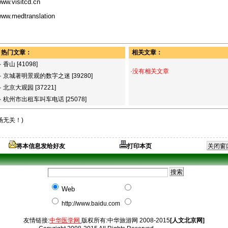
ww.visitcd.cn
ww.medtranslation
热门文章：
相关文章：
·
香山
[41098]
·没有相关文章
·
京城著明景观的数字之迷
[39280]
·
北京大观园
[37221]
·
杭州市出租车叫车电话
[25078]
场无关！)
将本信息发给好友
打印本页
Web
http://www.baidu.com
友情链接:
中华医学网
版权所有:中华旅游网 2008-2015
[人文北京网]