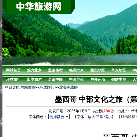
网站首页
魅力北京
北京住宿
畅游北京
西北地区
华东地区
中
环球旅行
出境旅游
走遍中国
中医养生
户外运动
锦绣中华
人
栏目导航
网站首页
>>
环球旅行
>>
北美洲线路
墨西哥 中部文化之旅（第 1 
发表日期：2025年1月9日 共浏览
286
次 出处：中华
字体颜色：
【字体：
放大
正常
缩小
】
【双击鼠标