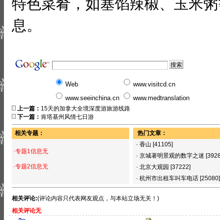
特色菜肴，如塞馅辣椒、玉米粥
息。
Web
www.visitcd.cn
www.seeinchina.cn
www.medtranslation
上一篇：
15天的加拿大全境深度游旅游线路
下一篇：
肯塔基州风情七日游
相关专题：
热门文章：
·
香山
[41105]
·专题1信息无
·
京城著明景观的数字之迷
[392
·专题2信息无
·
北京大观园
[37222]
·
杭州市出租车叫车电话
[25080]
相关评论:
(评论内容只代表网友观点，与本站立场无关！)
相关评论无