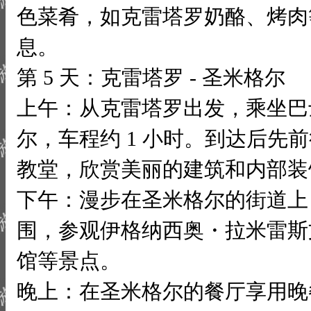
色菜肴，如克雷塔罗奶酪、烤肉
息。
第 5 天：克雷塔罗 - 圣米格尔
上午：从克雷塔罗出发，乘坐巴
尔，车程约 1 小时。到达后先
教堂，欣赏美丽的建筑和内部装
下午：漫步在圣米格尔的街道上
围，参观伊格纳西奥・拉米雷斯
馆等景点。
晚上：在圣米格尔的餐厅享用晚