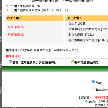
www.seeinchina.cn
www.medtranslation
上一篇：
华盛顿州九日游
下一篇：
墨西哥返程之旅（第 13 天 - 第 15 天）
相关专题：
热门文章：
·
香山
[41098]
·专题1信息无
·
京城著明景观的数字之迷
[392
·专题2信息无
·
北京大观园
[37221]
·
杭州市出租车叫车电话
[25078]
相关评论:
(评论内容只代表网友观点，与本站立场无关！)
相关评论无
发表、查看更多关于该信息的评论
将本信息发给好友
Web
http://w
友情链接:
中华医学网
版
Copyright 2008-2
页面执行时