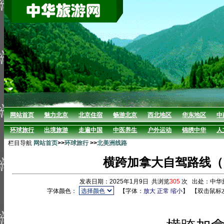
网站首页
魅力北京
北京住宿
畅游北京
西北地区
华东地区
中
环球旅行
出境旅游
走遍中国
中医养生
户外运动
锦绣中华
人
栏目导航
网站首页
>>
环球旅行
>>
北美洲线路
横跨加拿大自驾路线（15
发表日期：2025年1月9日 共浏览
305
次 出处：中华
字体颜色：
【字体：
放大
正常
缩小
】
【双击鼠标