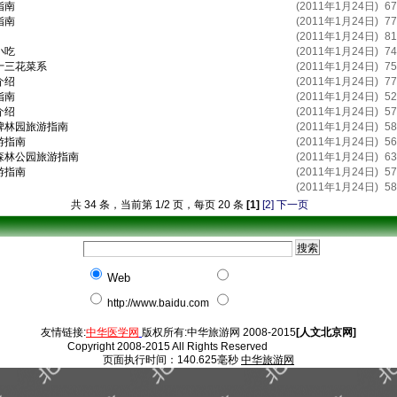
指南
(2011年1月24日)
67
指南
(2011年1月24日)
77
(2011年1月24日)
81
小吃
(2011年1月24日)
74
十三花菜系
(2011年1月24日)
75
介绍
(2011年1月24日)
77
指南
(2011年1月24日)
52
介绍
(2011年1月24日)
57
碑林园旅游指南
(2011年1月24日)
58
游指南
(2011年1月24日)
56
森林公园旅游指南
(2011年1月24日)
63
游指南
(2011年1月24日)
57
(2011年1月24日)
58
共 34 条，当前第 1/2 页，每页 20 条
[1]
[2]
下一页
Web
http://www.baidu.com
友情链接:
中华医学网
版权所有:中华旅游网 2008-2015
[人文北京网]
Copyright 2008-2015 All Rights Reserved
页面执行时间：140.625毫秒
中华旅游网