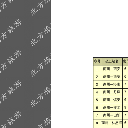
序号
起止站名
发
商州—西安
6
1
商州—西安
6
2
商州—洛南
7
3
商州—丹凤
7
4
商州—镇安
6
5
商州—柞水
9
6
商州—山阳
7
7
商州—林岔河
6
8