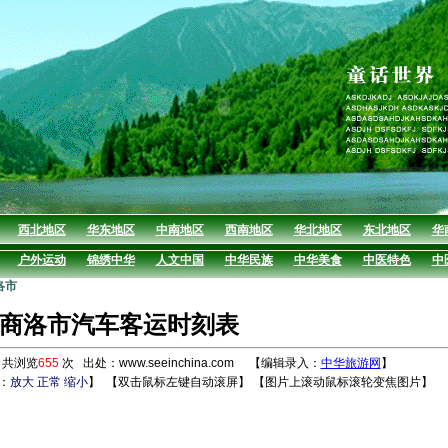
西北地区
华东地区
中南地区
西南地区
华北地区
东北地区
华
户外运动
锦绣中华
人文中国
中华民族
中华美食
中医特色
中
洛市
商洛市汽车客运时刻表
 共浏览
655
次 出处：www.seeinchina.com 【编辑录入：
中华旅游网
】
：
放大
正常
缩小
】
【双击鼠标左键自动滚屏】 【图片上滚动鼠标滚轮变焦图片】