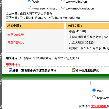
Web
www.visitcd.cn
www.seeinchina.cn
www.medtranslation
上一篇：
山西大同不可错过的美食
下一篇：
The Eighth Route Army Taihang Memorial Hall
相关专题：
热门文章：
·
香山
[41098]
·专题1信息无
·
京城著明景观的数字之迷
[392
·专题2信息无
·
北京大观园
[37220]
·
杭州市出租车叫车电话
[25077]
相关评论:
(评论内容只代表网友观点，与本站立场无关！)
相关评论无
发表、查看更多关于该信息的评论
将本信息发给好友
Web
http://w
友情链接:
中华医学网
版