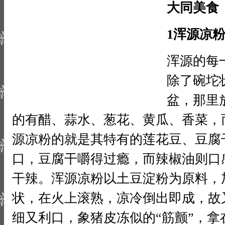
大同美食
1浑源凉
浑源的每
除了碗坨
盆，那里
的有醋、蒜水、葱花、黄瓜、香菜，
源凉粉的就是其特有的莲花豆、豆腐
口，豆腐干嚼得过瘾，而辣椒油则口
干辣。浑源凉粉以土豆淀粉为原料，
状，在火上滚熟，凉冷倒出即成，故
细又利口，象猪皮冻似的“筋颤”，拿