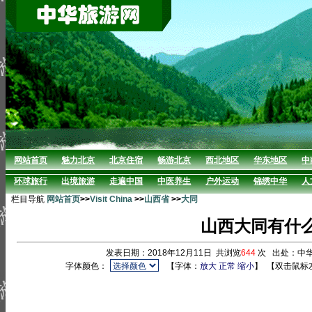
网站首页
魅力北京
北京住宿
畅游北京
西北地区
华东地区
中
环球旅行
出境旅游
走遍中国
中医养生
户外运动
锦绣中华
人
栏目导航
网站首页
>>
Visit China
>>
山西省
>>
大同
山西大同有什
发表日期：2018年12月11日 共浏览
644
次 出处：中
字体颜色：
【字体：
放大
正常
缩小
】
【双击鼠标