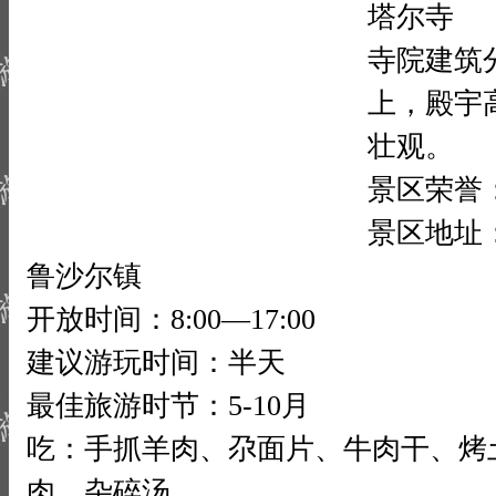
塔尔寺
寺院建筑
上，殿宇
壮观。
景区荣誉
景区地址
鲁沙尔镇
开放时间：8:00—17:00
建议游玩时间：半天
最佳旅游时节：5-10月
吃：手抓羊肉、尕面片、牛肉干、烤
肉、杂碎汤。