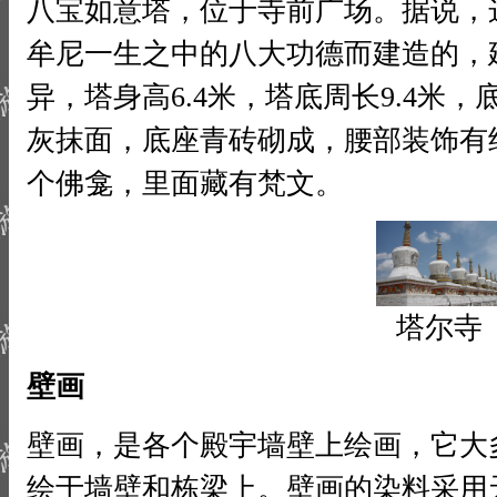
八宝如意塔，位于寺前广场。据说，
牟尼一生之中的八大功德而建造的，建
异，塔身高6.4米，塔底周长9.4米，
灰抹面，底座青砖砌成，腰部装饰有
个佛龛，里面藏有梵文。
塔尔寺
壁画
壁画，是各个殿宇墙壁上绘画，它大
绘于墙壁和栋梁上。壁画的染料采用