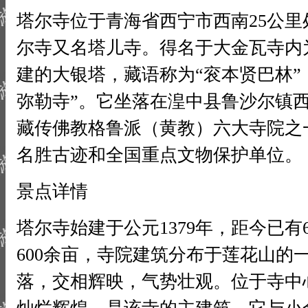
塔尔寺位于青海省西宁市西南25公
尔寺又名塔儿寺。得名于大金瓦寺内
建的大银塔，藏语称为“衮本贤巴林”
弥勒寺”。它坐落在湟中县鲁沙尔镇
藏传佛教格鲁派（黄教）六大寺院之
名胜古迹和全国重点文物保护单位。
景点详情
塔尔寺始建于公元1379年，距今已有
600余亩，寺院建筑分布于莲花山的
落，交相辉映，气势壮观。位于寺中