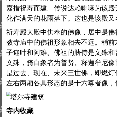
嘉措祝寿而建。传说达赖喇嘛为该殿
化作满天的花雨落下。这也是该殿又名
祈寿殿大殿中供奉的佛像，居中是佛
教寺庙中的佛祖形象相去不远。稍前
子迦叶和阿难。佛祖的胁侍是文殊和
文殊，骑白象者为普贤。释迦牟尼像
是过去、现在、未来三世佛，即燃灯
左右两厢各具形态的是十六尊者像，俗
寺内收藏