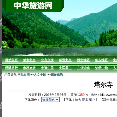
网站首页
魅力北京
北京住宿
畅游北京
西北地区
华东地区
中
环球旅行
出境旅游
走遍中国
中医养生
户外运动
锦绣中华
人
栏目导航
网站首页
>>
人文中国
>>
藏传佛教
塔尔寺
发表日期：2016年2月26日 共浏览
1359
次 出处：http://www.
字体颜色：
【字体：
放大
正常
缩小
】
【双击鼠标