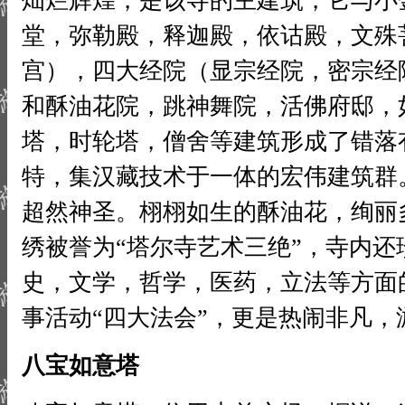
灿烂辉煌，是该寺的主建筑，它与小
堂，弥勒殿，释迦殿，依诂殿，文殊
宫），四大经院（显宗经院，密宗经
和酥油花院，跳神舞院，活佛府邸，
塔，时轮塔，僧舍等建筑形成了错落
特，集汉藏技术于一体的宏伟建筑群
超然神圣。栩栩如生的酥油花，绚丽
绣被誉为“塔尔寺艺术三绝”，寺内
史，文学，哲学，医药，立法等方面
事活动“四大法会”，更是热闹非凡，
八宝如意塔