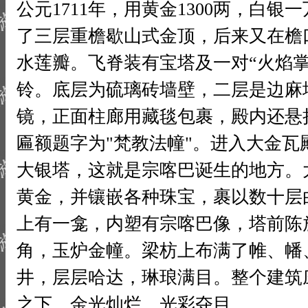
公元1711年，用黄金1300两，白
了三层重檐歇山式金顶，后来又在檐
水莲瓣。飞脊装有宝塔及一对“火焰掌
铃。底层为硫璃砖墙壁，二层是边麻
镜，正面柱廊用藏毯包裹，殿内还悬
匾额题字为"梵教法幢"。进入大金瓦殿
大银塔，这就是宗喀巴诞生的地方。
黄金，并镶嵌各种珠宝，裹以数十层
上有一龛，内塑有宗喀巴像，塔前陈
角，玉炉金幢。梁枋上布满了帷、幡
井，层层哈达，琳琅满目。整个建筑
之下，金光灿烂，光彩夺目。