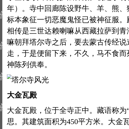
年）。寺中回廊陈设野牛、羊、熊、
标本象征一切恶魔鬼怪已被神征服。
相传是三世达赖喇嘛从西藏拉萨到青
嘛朝拜塔尔寺之后，要去蒙古传经说
走，于是便留下来，不久，马不食而
神陈列供奉。
大金瓦殿
大金瓦殿，位于全寺正中。藏语称为
思。其建筑面积为450平方米。大金瓦