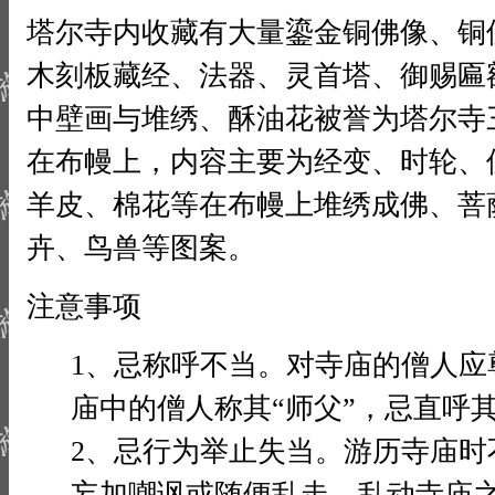
塔尔寺内收藏有大量鎏金铜佛像、铜
木刻板藏经、法器、灵首塔、御赐匾
中壁画与堆绣、酥油花被誉为塔尔寺
在布幔上，内容主要为经变、时轮、
羊皮、棉花等在布幔上堆绣成佛、菩
卉、鸟兽等图案。
注意事项
1、忌称呼不当。对寺庙的僧人应尊
庙中的僧人称其“师父”，忌直呼
2、忌行为举止失当。游历寺庙时
妄加嘲讽或随便乱走、乱动寺庙