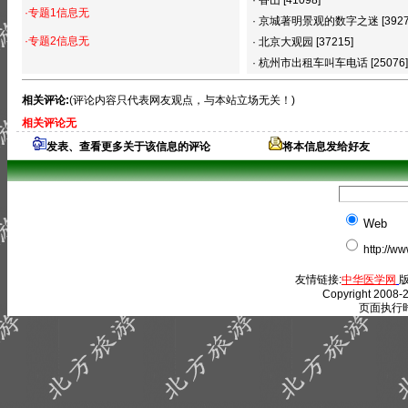
·
香山
[41098]
·专题1信息无
·
京城著明景观的数字之迷
[392
·专题2信息无
·
北京大观园
[37215]
·
杭州市出租车叫车电话
[25076]
相关评论:
(评论内容只代表网友观点，与本站立场无关！)
相关评论无
发表、查看更多关于该信息的评论
将本信息发给好友
Web
http://w
友情链接:
中华医学网
版
Copyright 2008-2
页面执行时