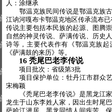
人：涂继承
鄂温克族民间传说是鄂温克族古
江讷河嘎布卡鄂温克地区传承流布已有
传说主要包括本民族的起源、图腾
自然的神灵传说、萨满传说、历史
诗等，主要代表作有《鄂温克族起
《萨满鼓的来历》等。
16 秃尾巴老李传说
项目批次：省级第3批
项目保护单位：牡丹江市群众
宋梅颖
《秃尾巴老李传说》是黑龙江家
龙生于山东李姓人家，因出生时尾
萨哈江潜居。黑龙同情人间疾苦，