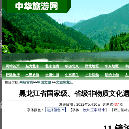
网站首页
魅力北京
北京住宿
畅游北京
西北地区
华东地区
中
环球旅行
出境旅游
走遍中国
中医养生
户外运动
锦绣中华
人
栏目导航
网站首页
>>
中国文旅
>>
文旅黑龙江
黑龙江省国家级、省级非物质文化遗
发表日期：2022年5月10日 共浏览
437
次 
字体颜色：
【字体：
放大
正常
缩小
】
【双击鼠标
11 