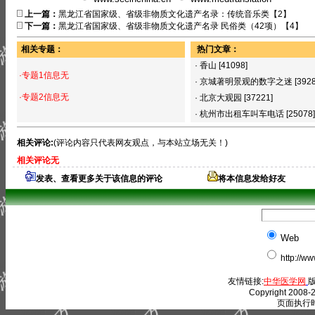
上一篇：
黑龙江省国家级、省级非物质文化遗产名录：传统音乐类【2】
下一篇：
黑龙江省国家级、省级非物质文化遗产名录 民俗类（42项）【4】
相关专题：
热门文章：
·
香山
[41098]
·专题1信息无
·
京城著明景观的数字之迷
[392
·专题2信息无
·
北京大观园
[37221]
·
杭州市出租车叫车电话
[25078]
相关评论:
(评论内容只代表网友观点，与本站立场无关！)
相关评论无
发表、查看更多关于该信息的评论
将本信息发给好友
Web
http://w
友情链接:
中华医学网
版
Copyright 2008-2
页面执行时