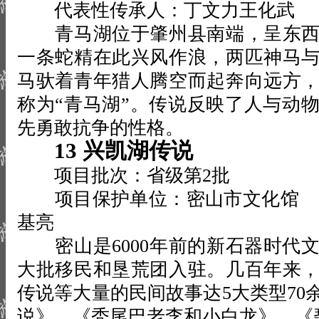
代表性传承人：丁文力王化武
青马湖位于肇州县南端，呈东西
一条蛇精在此兴风作浪，两匹神马
马驮着青年猎人腾空而起奔向远方
称为“青马湖”。传说反映了人与动
先勇敢抗争的性格。
13 兴凯湖传说
项目批次：省级第2批
项目保护单位：密山市文化馆 
基亮
密山是6000年前的新石器时代
大批移民和垦荒团入驻。几百年来
传说等大量的民间故事达5大类型70
说》、《秃尾巴老李和小白龙》、《