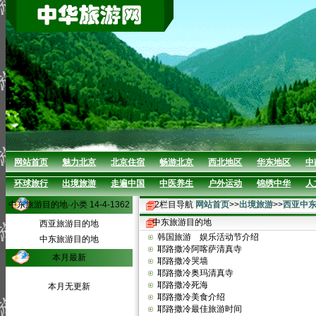
网站首页
魅力北京
北京住宿
畅游北京
西北地区
华东地区
中
环球旅行
出境旅游
走遍中国
中医养生
户外运动
锦绣中华
人
中东旅游目的地·小类 14-4-1362
2栏目导航
网站首页
>>
出境旅游
>>
西亚中
中东旅游目的地
西亚旅游目的地
韩国旅游 娱乐活动节介绍
中东旅游目的地
耶路撒冷阿喀萨清真寺
本月最新
耶路撒冷哭墙
耶路撒冷奥玛清真寺
耶路撒冷死海
本月无更新
耶路撒冷美食介绍
耶路撒冷最佳旅游时间