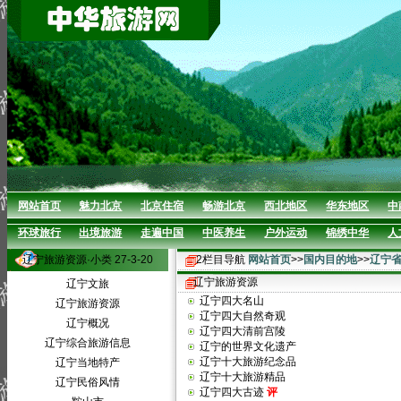
网站首页
魅力北京
北京住宿
畅游北京
西北地区
华东地区
中
环球旅行
出境旅游
走遍中国
中医养生
户外运动
锦绣中华
人
辽宁旅游资源·小类 27-3-20
2栏目导航
网站首页
>>
国内目的地
>>
辽宁
辽宁旅游资源
辽宁文旅
辽宁四大名山
辽宁旅游资源
辽宁四大自然奇观
辽宁概况
辽宁四大清前宫陵
辽宁综合旅游信息
辽宁的世界文化遗产
辽宁十大旅游纪念品
辽宁当地特产
辽宁十大旅游精品
辽宁民俗风情
辽宁四大古迹
评