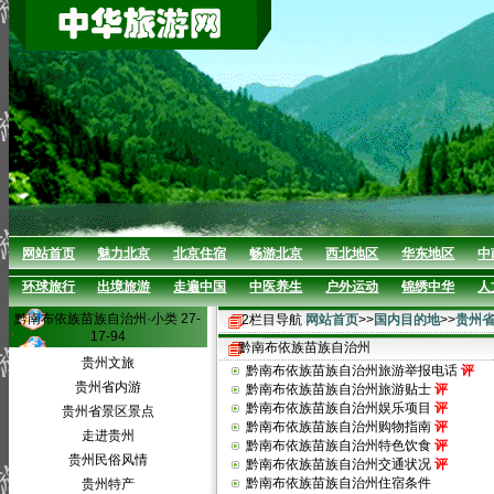
网站首页
魅力北京
北京住宿
畅游北京
西北地区
华东地区
中
环球旅行
出境旅游
走遍中国
中医养生
户外运动
锦绣中华
人
黔南布依族苗族自治州·小类 27-
2栏目导航
网站首页
>>
国内目的地
>>
贵州
17-94
黔南布依族苗族自治州
贵州文旅
黔南布依族苗族自治州旅游举报电话
评
贵州省内游
黔南布依族苗族自治州旅游贴士
评
黔南布依族苗族自治州娱乐项目
评
贵州省景区景点
黔南布依族苗族自治州购物指南
评
走进贵州
黔南布依族苗族自治州特色饮食
评
贵州民俗风情
黔南布依族苗族自治州交通状况
评
黔南布依族苗族自治州住宿条件
贵州特产