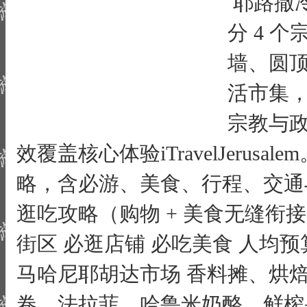
耶路撒
分 4 
墙、圆
活市集
宗教与政
效覆盖核心体验iTravelJerus
略，含必游、美食、行程、交通
逛吃攻略（购物 + 美食无缝衔
街区
必逛店铺
必吃美食
人均预
马哈尼耶胡达市场
香料摊、烘
卷、法拉菲、哈鲁米奶酪、鲜榨