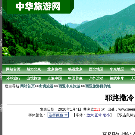
网站首页
魅力北京
北京住宿
畅游北京
西北地区
华东地区
中
环球旅行
出境旅游
走遍中国
中医养生
户外运动
锦绣中华
人
栏目导航
网站首页
>>
出境旅游
>>
西亚中东旅游
>>
西亚旅游目的地
耶路撒冷
发表日期：2026年1月4日 共浏览
211
次 出处：www.seei
字体颜色：
【字体：
放大
正常
缩小
】
【双击鼠标