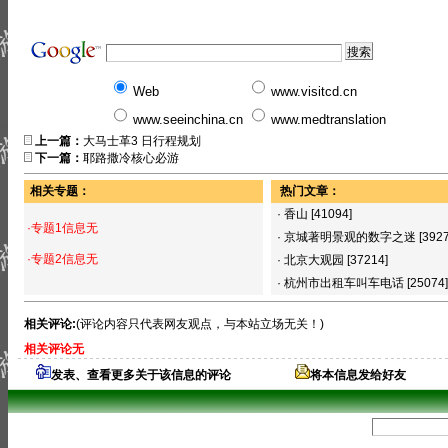
Web
www.visitcd.cn
www.seeinchina.cn
www.medtranslation
上一篇：
大马士革3 日行程规划
下一篇：
耶路撒冷核心必游
相关专题：
热门文章：
·
香山
[41094]
·专题1信息无
·
京城著明景观的数字之迷
[392
·专题2信息无
·
北京大观园
[37214]
·
杭州市出租车叫车电话
[25074]
相关评论:
(评论内容只代表网友观点，与本站立场无关！)
相关评论无
发表、查看更多关于该信息的评论
将本信息发给好友