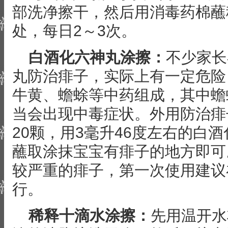
部洗净擦干，然后用消毒药棉蘸
处，每日2～3次。
白酒化六神丸涂擦：
不少家长
丸防治痱子，实际上有一定危险
牛黄、蟾蜍等中药组成，其中蟾
当会出现中毒症状。外用防治痱
20颗，用3毫升46度左右的白
蘸取涂抹宝宝有痱子的地方即可
较严重的痱子，第一次使用建议
行。
稀释十滴水涂擦：
先用温开水