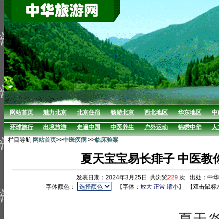
网站首页
魅力北京
北京住宿
畅游北京
西北地区
华东地区
中
环球旅行
出境旅游
走遍中国
中医养生
户外运动
锦绣中华
人
栏目导航
网站首页
>>
中医疾病
>>
临床验案
夏天宝宝易长痱子 中医教
发表日期：2024年3月25日 共浏览
229
次 出处：中
字体颜色：
【字体：
放大
正常
缩小
】
【双击鼠标