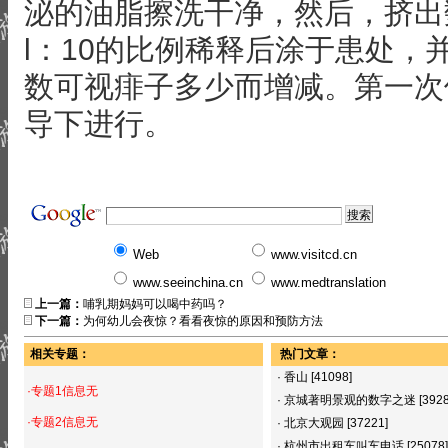
泌的油脂擦洗干净，然后，挤出
l：10的比例稀释后涂于患处，
数可视痱子多少而增减。第一次
导下进行。
Web
www.visitcd.cn
www.seeinchina.cn
www.medtranslation
上一篇：
哺乳期妈妈可以喝中药吗？
下一篇：
为何幼儿会夜惊？看看夜惊的原因和预防方法
相关专题：
热门文章：
·
香山
[41098]
·专题1信息无
·
京城著明景观的数字之迷
[392
·专题2信息无
·
北京大观园
[37221]
·
杭州市出租车叫车电话
[25078]