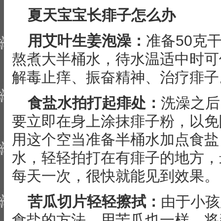
夏天宝宝长痱子怎么办
用艾叶生姜泡澡：
准备50克
熬煮大半桶水，待水温适中时可
解毒止痒、振奋精神、治疗痱子
食盐水拍打起痱处：
洗澡之后
要立即在身上涂抹痱子粉，以免
用这个空当准备半桶水加点食盐
水，轻轻拍打在有痱子的地方，
每天一次，很快就能见到效果。
苦瓜切片轻轻擦拭：
由于小孩
食盐的方法，用苦瓜也一样。将