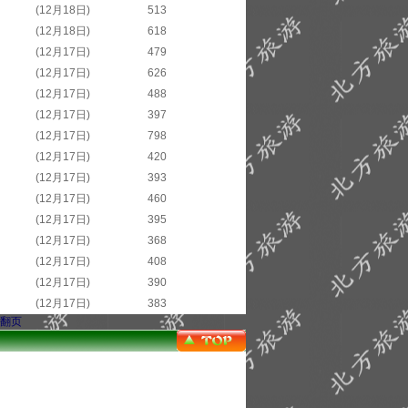
(12月18日)
513
(12月18日)
618
(12月17日)
479
(12月17日)
626
(12月17日)
488
(12月17日)
397
(12月17日)
798
(12月17日)
420
(12月17日)
393
(12月17日)
460
(12月17日)
395
(12月17日)
368
(12月17日)
408
(12月17日)
390
(12月17日)
383
翻页