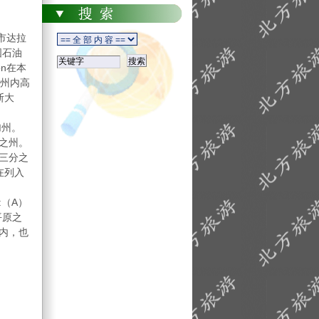
市达拉
国石油
n在本
，州内高
斯大
加州。
之州。
三分之
在列入
（A）
平原之
内，也