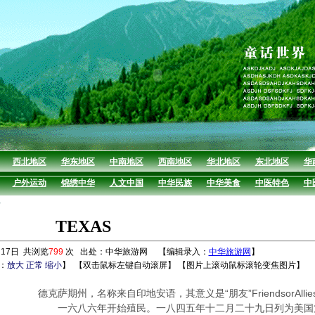
西北地区
华东地区
中南地区
西南地区
华北地区
东北地区
华
户外运动
锦绣中华
人文中国
中华民族
中华美食
中医特色
中
TEXAS
17日 共浏览
799
次 出处：中华旅游网 【编辑录入：
中华旅游网
】
：
放大
正常
缩小
】
【双击鼠标左键自动滚屏】 【图片上滚动鼠标滚轮变焦图片】
德克萨期州，名称来自印地安语，其意义是“朋友”FriendsorAllies
一六八六年开始殖民。一八四五年十二月二十九日列为美国