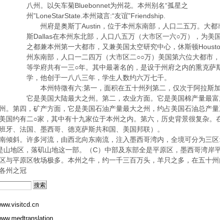
八州。以矢车菊Bluebonnet为州花。本州别名“孤星之
州”LoneStarState.本州箴言:“友谊”Friendship.
州府是奥斯丁Austin，位于本州东南部，人口二五万。大都
斯Dallas在本州东北部，人口八五万（大市区一六○万），为美
之都兼本州第一大都市，又兼美国太空研究中心，休斯顿Housto
州东南部，人口一二四万（大市区二○○万）美国第六位大都市
等学府共有一三○年。其中最著名的，是设于州府之内的熏克萨
学，他创于一八八三年，学生人数约六万七千。
本州特徵有六:第一，面积在五十州列第二，仅次于阿拉斯
它是美国大陆最大之州。第二，农业方面。它是美国棉产量最富
州。第四，矿产方面，它是美国石油产量最大之州，约占美国石油总产量
美国约有二○家，其中有十九家位于本州之内。第六，历史背景很复杂。
班牙、法国、墨西哥、德克萨斯共和国、美国邦联）。
倾斜。许多河流，由西北向东南流，注入墨西哥湾内，全境可分为三区:
是山地区，落矶山地这一部。（C）中部及东部全是平原区，墨西哥湾岸
区与平原区牧场极多。本州之牛，约一千三百万头，羊只之多，在五十州
各州之冠
ww.visitcd.cn
ww.medtranslation