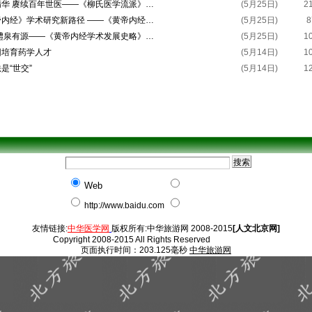
精华 赓续百年世医——《柳氏医学流派》…
(5月25日)
2
帝内经》学术研究新路径 ——《黄帝内经…
(5月25日)
8
 醴泉有源——《黄帝内经学术发展史略》…
(5月25日)
1
园培育药学人才
(5月14日)
1
是“世交”
(5月14日)
1
Web
http://www.baidu.com
友情链接:
中华医学网
版权所有:中华旅游网 2008-2015
[人文北京网]
Copyright 2008-2015 All Rights Reserved
页面执行时间：203.125毫秒
中华旅游网