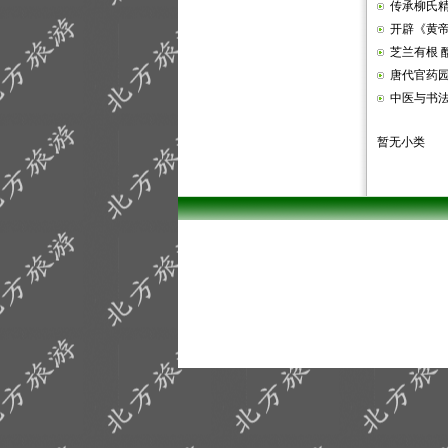
传承柳氏
开辟《黄
芝兰有根
唐代官药
中医与书法
暂无小类