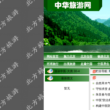
网站首页
魅力北京
北京住宿
畅游北京
环球旅行
出境旅游
走遍中国
中医养生
漫谈中医·大类 30-4
栏目导航
最新图文
自然草木
暂无
守恒求变
朱良春与
中医“防治
构建中医