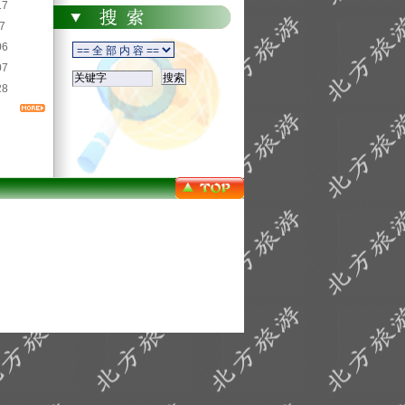
17
7
06
07
28