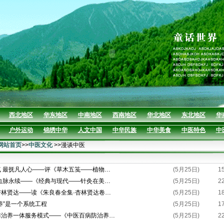
西北地区
华东地区
中南地区
西南地区
华北地区
东北地区
华
户外运动
锦绣中华
人文中国
中华民族
中华美食
中医特色
中
网站首页
>>
中医文化
>>漫谈中医
气 最抚凡人心——评《草木五笺——植物…
(5月25日)
1
 血脉永续——《经典与现代——针灸在美…
(5月25日)
2
杏林贤达——读《朱良春全集·杏林贤达卷…
(5月25日)
1
养”是一个系统工程
(5月25日)
1
防治养一体服务模式——《中医百病防治养…
(5月25日)
2