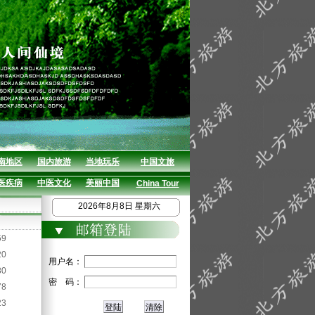
南地区
国内旅游
当地玩乐
中国文旅
医疾病
中医文化
美丽中国
China Tour
2026年8月8日 星期六
59
20
用户名：
80
密 码：
78
23