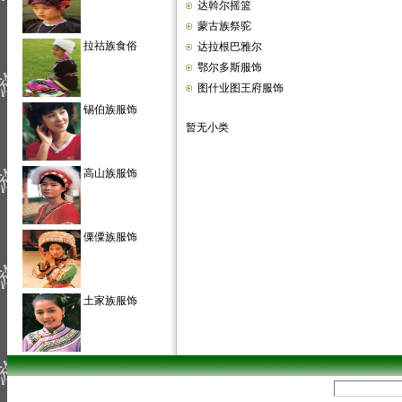
达斡尔摇篮
蒙古族祭驼
拉祜族食俗
达拉根巴雅尔
鄂尔多斯服饰
图什业图王府服饰
锡伯族服饰
暂无小类
高山族服饰
傈僳族服饰
土家族服饰