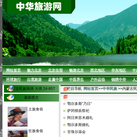
网站首页
魅力北京
北京住宿
畅游北京
西北地区
华东地区
中
环球旅行
出境旅游
走遍中国
中医养生
户外运动
锦绣中华
人
内蒙古民族风情·大类 24-857
栏目导航
网站首页
>>
中华民族
>>内蒙古
最新图文
鄂尔多斯“乃日”
土族食俗
萨冈彻辰祭祀
阿日奔苏木婚礼
鄂尔多斯婚礼
壮族食俗
甘珠尔庙会