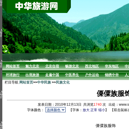
网站首页
魅力北京
北京住宿
畅游北京
西北地区
华东地区
中
环球旅行
出境旅游
走遍中国
中医养生
户外运动
锦绣中华
人
栏目导航
网站首页
>>
中华民族
>>
民族文化
傈僳族服
发表日期：2010年12月13日 共浏览
1740
次 出处：www.s
字体颜色：
【字体：
放大
正常
缩小
】
【双击鼠标
傈僳族服饰