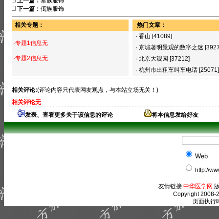
上一篇：
黎族服饰
下一篇：
佤族服饰
相关专题：
热门文章：
·
香山
[41089]
·专题1信息无
·
京城著明景观的数字之迷
[392
·专题2信息无
·
北京大观园
[37212]
·
杭州市出租车叫车电话
[25071]
相关评论:
(评论内容只代表网友观点，与本站立场无关！)
相关评论无
发表、查看更多关于该信息的评论
将本信息发给好友
Web
http://w
友情链接:
中华医学网
版
Copyright 2008-2
页面执行时