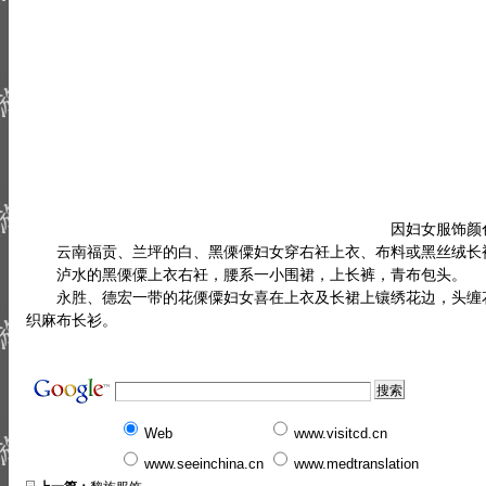
因妇女服饰颜色
云南福贡、兰坪的白、黑傈僳妇女穿右衽上衣、布料或黑丝绒长
泸水的黑傈僳上衣右衽，腰系一小围裙，上长裤，青布包头。
永胜、德宏一带的花傈僳妇女喜在上衣及长裙上镶绣花边，头缠花
织麻布长衫。
Web
www.visitcd.cn
www.seeinchina.cn
www.medtranslation