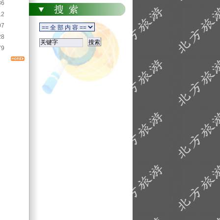
36
12
07
28
79