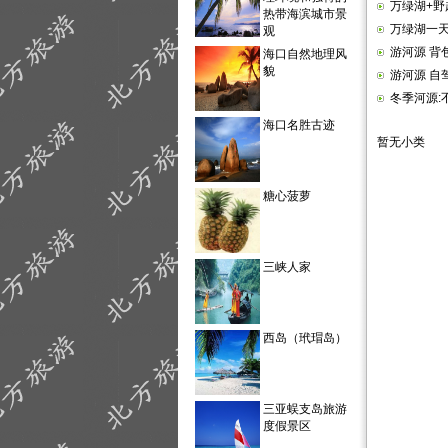
万绿湖+野
热带海滨城市景
万绿湖一
观
游河源 背
海口自然地理风
貌
游河源 自
冬季河源:
海口名胜古迹
暂无小类
糖心菠萝
三峡人家
西岛（玳瑁岛）
三亚蜈支岛旅游
度假景区