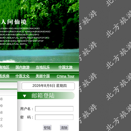
南地区
国内旅游
当地玩乐
中国文旅
医疾病
中医文化
美丽中国
China Tour
2026年8月6日 星期四
88
09
用户名：
58
密 码：
22
55