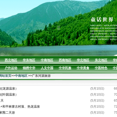
西北地区
华东地区
中南地区
西南地区
华北地区
东北地区
华
户外运动
锦绣中华
人文中国
中华民族
中华美食
中医特色
中
网站首页
>>
中南地区
>>广东河源旅游
((龙源温泉）
(5月10日)
6
((叶园温泉）
(5月10日)
7
三天
(5月10日)
6
当+和平林寨古村落、热龙温泉
(5月10日)
7
家围二天游
(5月10日)
7