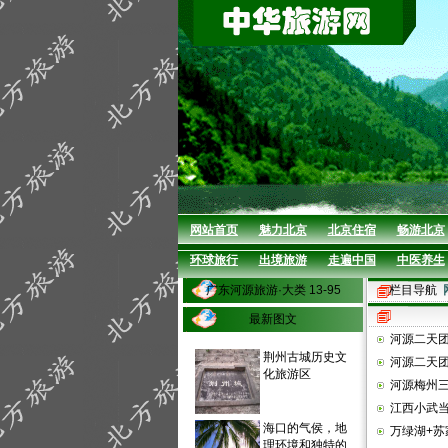
网站首页
魅力北京
北京住宿
畅游北京
环球旅行
出境旅游
走遍中国
中医养生
广东河源旅游·大类 13-95
栏目导航
最新图文
河源二天团
荆州古城历史文
河源二天团
化旅游区
河源梅州
江西小武
海口的气侯，地
万绿湖+苏
理环境和独特的