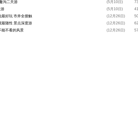
趣沟二天游
(5月10日)
7
天游
(5月10日)
4
包最好玩 市井全接触
(12月26日)
5
驾最随性 景点深度游
(12月26日)
6
不能不看的风景
(12月26日)
5