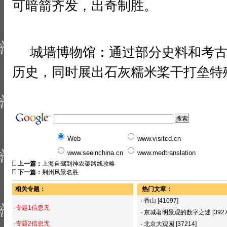
可暗箭齐发，出奇制胜。
城墙博物馆：通过部分史料和考古
历史，同时展出石灰糯米桨干打垒特
Web
www.visitcd.cn
www.seeinchina.cn
www.medtranslation
上一篇：
上海自驾到神农架路线攻略
下一篇：
荆州风景名胜
相关专题：
热门文章：
·
香山
[41097]
·专题1信息无
·
京城著明景观的数字之迷
[392
·专题2信息无
·
北京大观园
[37214]