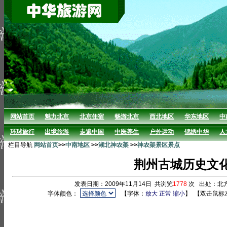
网站首页
魅力北京
北京住宿
畅游北京
西北地区
华东地区
中
环球旅行
出境旅游
走遍中国
中医养生
户外运动
锦绣中华
人
栏目导航
网站首页
>>
中南地区
>>
湖北神农架
>>
神农架景区景点
荆州古城历史文
发表日期：2009年11月14日 共浏览
1778
次 出处：北
字体颜色：
【字体：
放大
正常
缩小
】
【双击鼠标