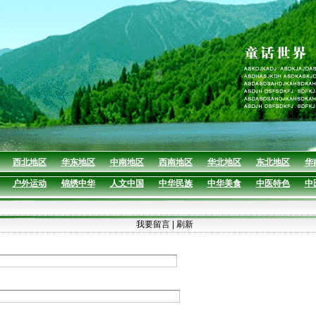
西北地区
华东地区
中南地区
西南地区
华北地区
东北地区
华
户外运动
锦绣中华
人文中国
中华民族
中华美食
中医特色
中
我要留言
|
刷新