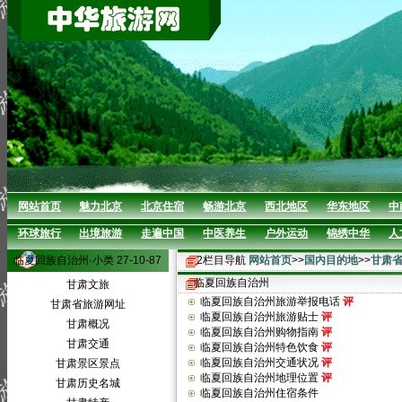
网站首页
魅力北京
北京住宿
畅游北京
西北地区
华东地区
中
环球旅行
出境旅游
走遍中国
中医养生
户外运动
锦绣中华
人
临夏回族自治州·小类 27-10-87
2栏目导航
网站首页
>>
国内目的地
>>
甘肃
临夏回族自治州
甘肃文旅
临夏回族自治州旅游举报电话
评
甘肃省旅游网址
临夏回族自治州旅游贴士
评
甘肃概况
临夏回族自治州购物指南
评
甘肃交通
临夏回族自治州特色饮食
评
临夏回族自治州交通状况
评
甘肃景区景点
临夏回族自治州地理位置
评
甘肃历史名城
临夏回族自治州住宿条件