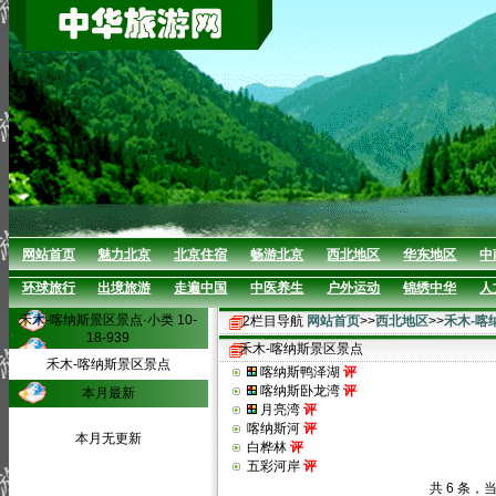
网站首页
魅力北京
北京住宿
畅游北京
西北地区
华东地区
中
环球旅行
出境旅游
走遍中国
中医养生
户外运动
锦绣中华
人
禾木-喀纳斯景区景点·小类 10-
2栏目导航
网站首页
>>
西北地区
>>
禾木-喀
18-939
禾木-喀纳斯景区景点
禾木-喀纳斯景区景点
喀纳斯鸭泽湖
评
喀纳斯卧龙湾
评
本月最新
月亮湾
评
喀纳斯河
评
本月无更新
白桦林
评
五彩河岸
评
共 6 条，当