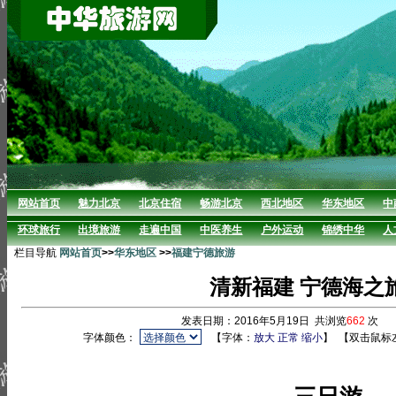
网站首页
魅力北京
北京住宿
畅游北京
西北地区
华东地区
中
环球旅行
出境旅游
走遍中国
中医养生
户外运动
锦绣中华
人
栏目导航
网站首页
>>
华东地区
>>
福建宁德旅游
清新福建 宁德海之
发表日期：2016年5月19日 共浏览
662
次 
字体颜色：
【字体：
放大
正常
缩小
】
【双击鼠标