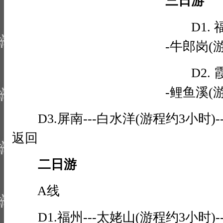
三日游
D1. 福
-牛郎岗(
D2. 霞
-鲤鱼溪(
D3.屏南---白水洋(游程约3小时)---
返回
二日游
A线
D1.福州---太姥山(游程约3小时)--