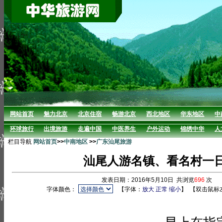
网站首页
魅力北京
北京住宿
畅游北京
西北地区
华东地区
中
环球旅行
出境旅游
走遍中国
中医养生
户外运动
锦绣中华
人
栏目导航
网站首页
>>
中南地区
>>
广东汕尾旅游
汕尾人游名镇、看名村一
发表日期：2016年5月10日 共浏览
696
次 
字体颜色：
【字体：
放大
正常
缩小
】
【双击鼠标