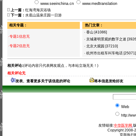
www.seeinchina.cn
www.medtranslation
上一篇：
红海湾海滨浴场
下一篇：
水底山温泉庄园一日游
相关专题：
热门文章：
·
香山
[41086]
·专题1信息无
·
京城著明景观的数字之迷
[392
·专题2信息无
·
北京大观园
[37210]
·
杭州市出租车叫车电话
[25071]
相关评论:
(评论内容只代表网友观点，与本站立场无关！)
相关评论无
发表、查看更多关于该信息的评论
将本信息发给好友
Web
http://w
友情链接:
中华医学网
版
Copyright 2008-2
页面执行时