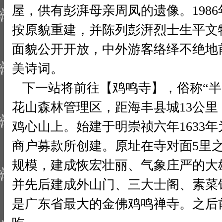
屋，供有彭湃母亲周凤的遗像。1986
按原貌重建，并陈列彭湃烈士生平文
面貌公开开放，中外游客络绎不绝地
美诗词。
下一站将前往【鸡鸣寺】，俗称“半
花山森林管理区，距海丰县城13公
鸡心山上。始建于明崇祯六年1633
商户募款所创建。原址在寺对面5里
规模，建成恢宏壮丽、气象庄严的大
并先后建成外山门、三大士阁、素菜
是广东省最大的金佛鸡鸣禅寺。之后