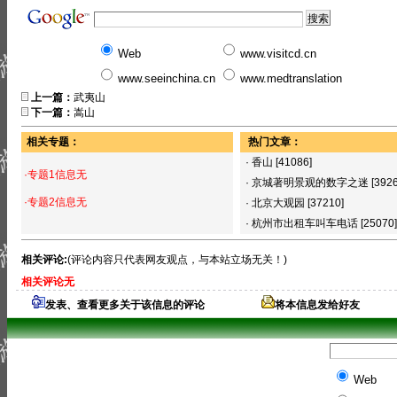
Web
www.visitcd.cn
www.seeinchina.cn
www.medtranslation
上一篇：
武夷山
下一篇：
嵩山
相关专题：
热门文章：
·
香山
[41086]
·专题1信息无
·
京城著明景观的数字之迷
[392
·专题2信息无
·
北京大观园
[37210]
·
杭州市出租车叫车电话
[25070]
相关评论:
(评论内容只代表网友观点，与本站立场无关！)
相关评论无
发表、查看更多关于该信息的评论
将本信息发给好友
Web