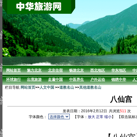
网站首页
魅力北京
北京住宿
畅游北京
西北地区
华东地区
中
环球旅行
出境旅游
走遍中国
中医养生
户外运动
锦绣中华
人
栏目导航
网站首页
>>
人文中国
>>
道教名山
>>
其他道教名山
八仙宫
发表日期：2016年2月12日 共浏览
511
次 
字体颜色：
【字体：
放大
正常
缩小
】
【双击鼠标