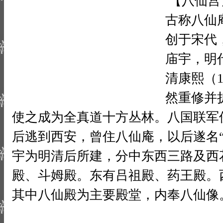
【八仙宫
古称八仙
创于宋代
庙宇，明
清康熙（1
然重修并
使之成为全真道十方丛林。八国联军
后逃到西安，曾住八仙庵，以后遂名
宇为明清后所建，分中东西三路及西
殿、斗姆殿。东有吕祖殿、药王殿。
其中八仙殿为主要殿堂，内奉八仙像