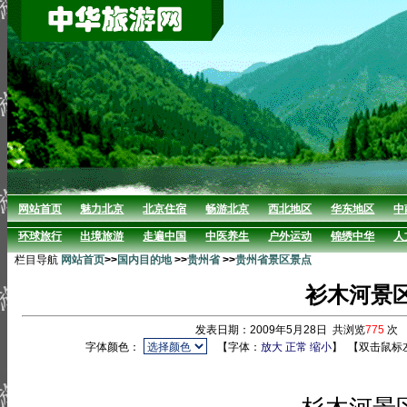
网站首页
魅力北京
北京住宿
畅游北京
西北地区
华东地区
中
环球旅行
出境旅游
走遍中国
中医养生
户外运动
锦绣中华
人
栏目导航
网站首页
>>
国内目的地
>>
贵州省
>>
贵州省景区景点
衫木河景
发表日期：2009年5月28日 共浏览
775
次
字体颜色：
【字体：
放大
正常
缩小
】
【双击鼠标