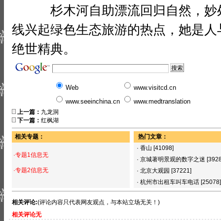
杉木河自助漂流回归自然，妙处
线兴起绿色生态旅游的热点，她是人
绝世精典。
Web
www.visitcd.cn
www.seeinchina.cn
www.medtranslation
上一篇：
九龙洞
下一篇：
红枫湖
相关专题：
热门文章：
·
香山
[41098]
·专题1信息无
·
京城著明景观的数字之迷
[392
·专题2信息无
·
北京大观园
[37221]
·
杭州市出租车叫车电话
[25078]
相关评论:
(评论内容只代表网友观点，与本站立场无关！)
相关评论无