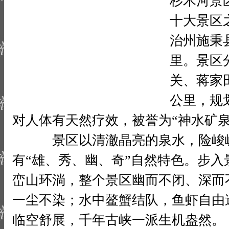
杉木河景
十大景区
治州施秉
里。景区
关、蒋家
公里，规
对人体有天然疗效，被誉为“神水矿泉
景区以清澈晶亮的泉水，险峻嵯
有“雄、秀、幽、奇”自然特色。步
峦山环淌，整个景区幽而不闭、深而
一尘不染；水中鳌蟹结队，鱼虾自由
临空舒展，千年古峡一派生机盎然。