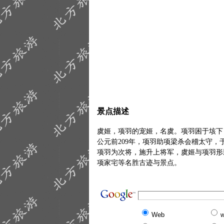
景点描述
虞姬，项羽的宠姬，名虞。项羽困于垓下
公元前209年，项羽助项梁杀会稽太守
项羽为次将，施升上将军，虞姬与项羽形
项家宅等名胜古迹与景点。
Web
w