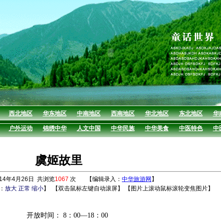
西北地区
华东地区
中南地区
西南地区
华北地区
东北地区
华
户外运动
锦绣中华
人文中国
中华民族
中华美食
中医特色
中
虞姬故里
4年4月26日 共浏览
1067
次 【编辑录入：
中华旅游网
】
：
放大
正常
缩小
】
【双击鼠标左键自动滚屏】 【图片上滚动鼠标滚轮变焦图片】
开放时间： 8：00—18：00