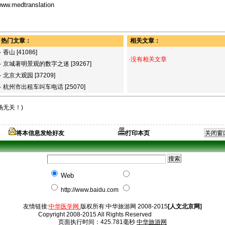
ww.medtranslation
热门文章：
相关文章：
·
香山
[41086]
·没有相关文章
·
京城著明景观的数字之迷
[39267]
·
北京大观园
[37209]
·
杭州市出租车叫车电话
[25070]
场无关！)
将本信息发给好友
打印本页
Web
http://www.baidu.com
友情链接:
中华医学网
版权所有:中华旅游网 2008-2015
[人文北京网]
Copyright 2008-2015 All Rights Reserved
页面执行时间：425.781毫秒
中华旅游网