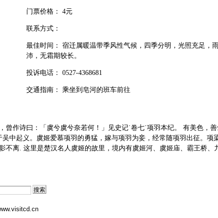
门票价格： 4元
联系方式：
最佳时间： 宿迁属暖温带季风性气候，四季分明，光照充足，
沛，无霜期较长。
投诉电话： 0527-4368681
交通指南： 乘坐到皂河的班车前往
，曾作诗曰：「虞兮虞兮奈若何！」见史记˙卷七˙项羽本纪。 有美色，善
，于吴中起义。虞姬爱慕项羽的勇猛，嫁与项羽为妾，经常随项羽出征。项
影不离. 这里是楚汉名人虞姬的故里，境内有虞姬河、虞姬庙、霸王桥、
ww.visitcd.cn