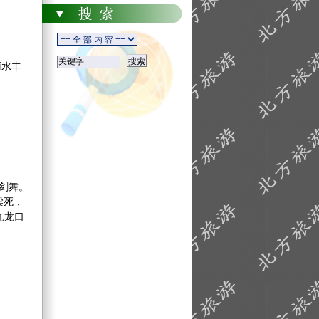
雨水丰
剑舞。
梁死，
九龙口