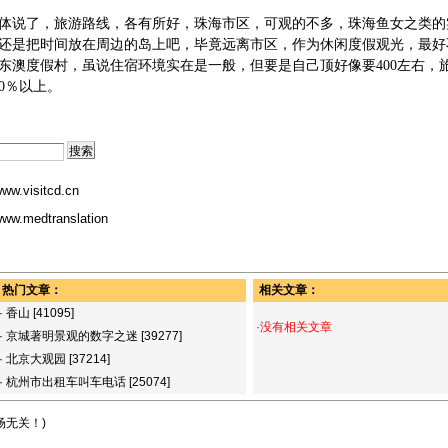
体说了，旅游路线，各有所好，珠海市区，可观的不多，珠海鱼女之类的
还是把时间放在周边的岛上吧，毕竟远离市区，作为休闲度假观光，最好
东澳度假村，虽说住宿环境实在是一般，但要是自己顶好像要400左右，
0％以上。
ww.visitcd.cn
ww.medtranslation
热门文章：
相关文章：
·
香山
[41095]
·没有相关文章
·
京城著明景观的数字之迷
[39277]
·
北京大观园
[37214]
·
杭州市出租车叫车电话
[25074]
场无关！)