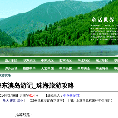
西北地区
华东地区
中南地区
西南地区
华北地区
东北地区
华
户外运动
锦绣中华
人文中国
中华民族
中华美食
中医特色
中
旅游攻略
海东澳岛游记_珠海旅游攻略
14年3月9日 共浏览
614
次 【编辑录入：
中华旅游网
】
：
放大
正常
缩小
】
【双击鼠标左键自动滚屏】 【图片上滚动鼠标滚轮变焦图片】
推荐线路：