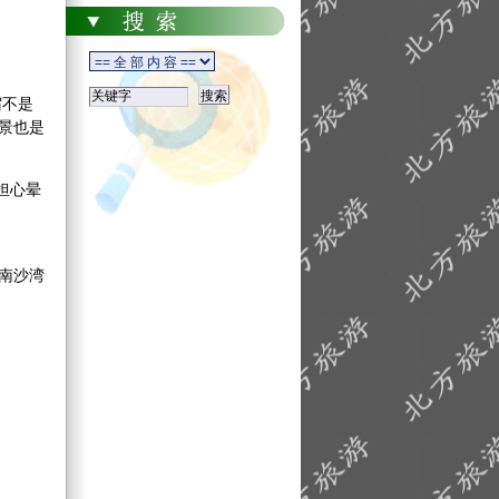
宿不是
景也是
担心晕
南沙湾