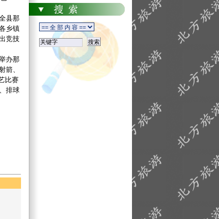
全县那
各乡镇
出竞技
举办那
射箭、
艺比赛
、排球