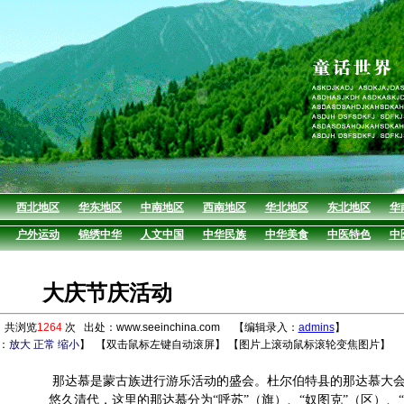
西北地区
华东地区
中南地区
西南地区
华北地区
东北地区
华
户外运动
锦绣中华
人文中国
中华民族
中华美食
中医特色
中
大庆节庆活动
 共浏览
1264
次 出处：www.seeinchina.com 【编辑录入：
admins
】
：
放大
正常
缩小
】
【双击鼠标左键自动滚屏】 【图片上滚动鼠标滚轮变焦图片】
那达慕是蒙古族进行游乐活动的盛会。杜尔伯特县的那达慕大
悠久清代，这里的那达慕分为“呼苏”（旗）、“奴图克”（区）、