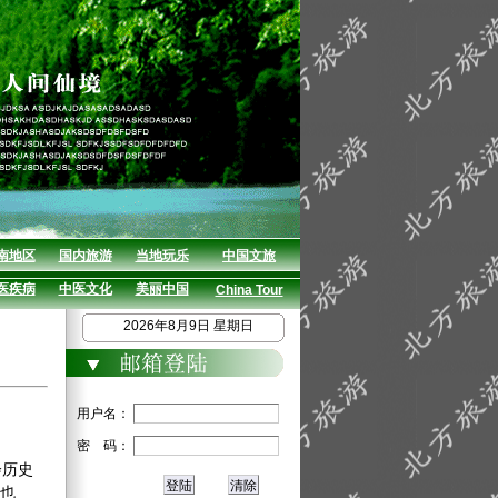
南地区
国内旅游
当地玩乐
中国文旅
医疾病
中医文化
美丽中国
China Tour
2026年8月9日 星期日
用户名：
密 码：
会历史
“也