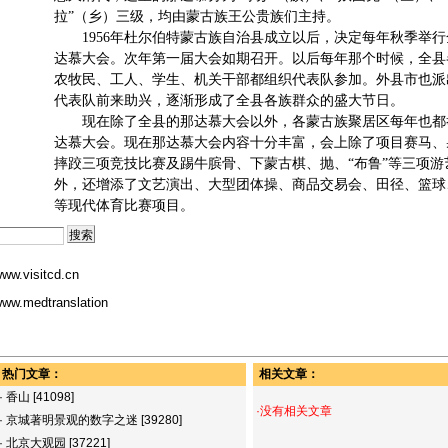
拉”（乡）三级，均由蒙古族王公贵族们主持。
1956年杜尔伯特蒙古族自治县成立以后，决定每年秋季举行
达慕大会。次年第一届大会如期召开。以后每年那个时候，全县
农牧民、工人、学生、机关干部都组织代表队参加。外县市也派
代表队前来助兴，逐渐形成了全县各族群众的盛大节日。
现在除了全县的那达慕大会以外，各蒙古族聚居区每年也都
达慕大会。现在那达慕大会内容十分丰富，会上除了项目赛马、
摔跤三项竞技比赛及踢牛膑骨、下蒙古棋、抛、“布鲁”等三项游
外，还增添了文艺演出、大型团体操、商品交易会、田径、篮球
等现代体育比赛项目。
ww.visitcd.cn
ww.medtranslation
热门文章：
相关文章：
·
香山
[41098]
·没有相关文章
·
京城著明景观的数字之迷
[39280]
·
北京大观园
[37221]