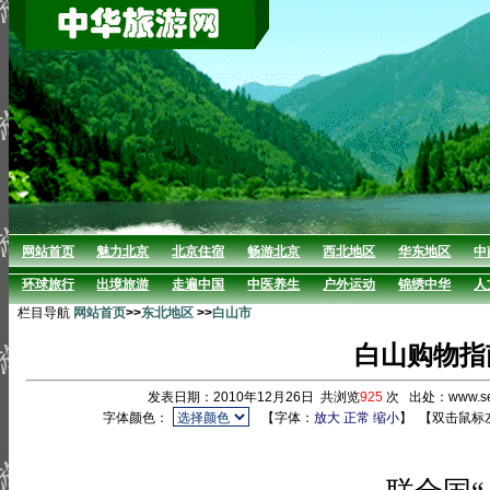
网站首页
魅力北京
北京住宿
畅游北京
西北地区
华东地区
中
环球旅行
出境旅游
走遍中国
中医养生
户外运动
锦绣中华
人
栏目导航
网站首页
>>
东北地区
>>
白山市
白山购物指
发表日期：2010年12月26日 共浏览
925
次 出处：www.se
字体颜色：
【字体：
放大
正常
缩小
】
【双击鼠标