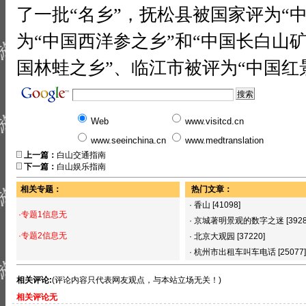
了一批“名乡”，抚松县被国家评为“
为“中国西洋参之乡”和“中国长白山
国林蛙之乡”、临江市被评为“中国红
Web
www.visitcd.cn
www.seeinchina.cn
www.medtranslation
上一篇：
白山交通指南
下一篇：
白山娱乐指南
相关专题：
热门文章：
·
香山
[41098]
·专题1信息无
·
京城著明景观的数字之迷
[392
·专题2信息无
·
北京大观园
[37220]
·
杭州市出租车叫车电话
[25077]
相关评论:
(评论内容只代表网友观点，与本站立场无关！)
相关评论无