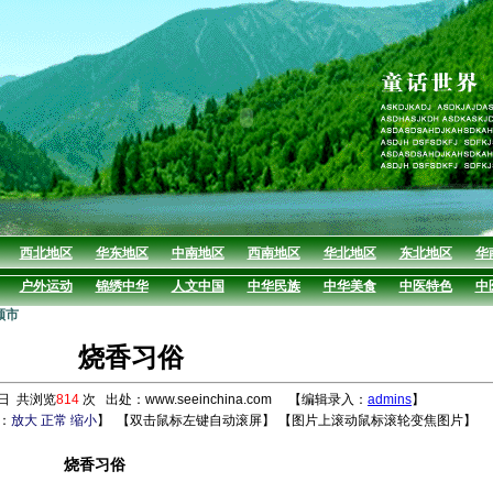
西北地区
华东地区
中南地区
西南地区
华北地区
东北地区
华
户外运动
锦绣中华
人文中国
中华民族
中华美食
中医特色
中
顺市
烧香习俗
5日 共浏览
814
次 出处：www.seeinchina.com 【编辑录入：
admins
】
：
放大
正常
缩小
】
【双击鼠标左键自动滚屏】 【图片上滚动鼠标滚轮变焦图片】
烧香习俗