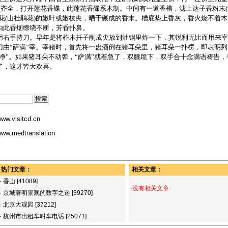
供齐全，打开莲花香碟，此莲花香碟系木制。中间有一道香槽，滤上达子香粉末
花(山杜鹃花)的嫩叶或嫩枝尖，晒干碾成的香末。槽底垫上香灰，香火烧不着
由此香烟缭绕不断，芳香扑鼻。
右手持刀。早年是将柞木扦子削成尖放到油锅里炸一下，其锐利无比而用来宰
刀由“萨满”宰。宰猪时，首先将一盅酒倒在猪耳朵里，猪耳朵一扑楞，即表明列
“净”。如果猪耳朵不动弹，“萨满”就着急了，双膝跪下，双手合十念满语祷告，
了，这才皆大欢喜。
ww.visitcd.cn
ww.medtranslation
热门文章：
相关文章：
·
香山
[41089]
·没有相关文章
·
京城著明景观的数字之迷
[39270]
·
北京大观园
[37212]
·
杭州市出租车叫车电话
[25071]