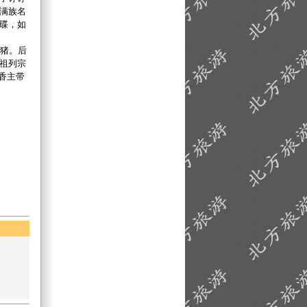
(满族名
木碟，如
猪。后
祖列宗
香主带