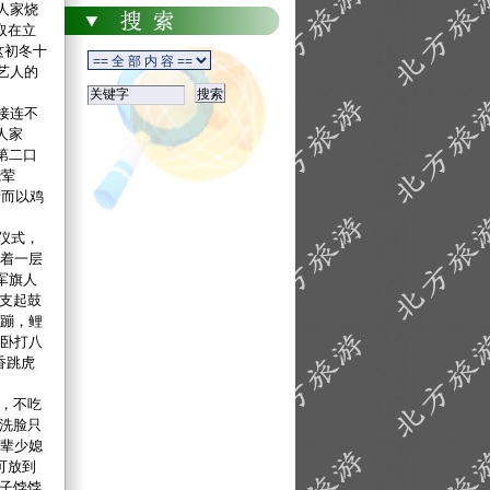
人家烧
取在立
这初冬十
艺人的
接连不
人家
第二口
烧荤
猪而以鸡
仪式，
着一层
军旗人
支起鼓
蹦，鲤
卧打八
香跳虎
，不吃
洗脸只
辈少媳
可放到
子饽饽