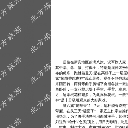
居住在新宾地区的满八旗、汉军旗人家，对
其中唱、念、做、打俱全，特别是虎神装扮
布的虎爪，跑跳着登刀(是在高梯子上一层层
家“烧旗香跳虎神”观众最多。观众不但饱
来团团转，两臂弯曲手腕端平食指各挂一鼓
鱼卧莲，一支花棍玩耍于手掌、手背、左肩
方，这条棍花样繁多，为此亦称花棍。一般
神”是十分吸引观众的大好家戏。
满八旗“烧荤香”5—7天，这种烧香遵照
荤腥。在头三天“磕面子”，家庭主妇亲自
用热水，为了将手洗净可用面碱洗手，其他
妇送到“哈什”(仓房)顶上，用日光晾晒，
二缸中，制作米酒，亦称“糖黄酒”。此酒