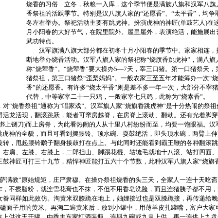
烧香的习俗 立冬，秋粮一入库，这个季节便是满族八旗和汉军八旗
香祭祖的活跃季节。特别是汉八旗人家的“还愿香”、“太平香”，均争
冬左右举办。祭祀活动主要有跳虎神。扮演虎神的神匠(单鼓艺人)在
月小阳春的大好节气，在院里院外。屋里屋外，表演绝活，能施展出
武功特点。
汉军旗满八旗大部分都在初冬十月小阳春的季节中。家家相连，
断地举办烧香活动。汉军八旗人家的祭祀称“烧旗香跳虎神”，满八旗
称“烧荤香”。“烧荤香”要大操办5—7天，宰三口猪。第一口猪祭天，
猪祭祖，第三口猪祭“歪梨妈妈”。一般农家三至五年才能筹办一次“
香”的还愿香。有许多“烧太平香”则是差不多一年一次，大部分不宰
代替，中等家宰二十一只鸡，一般家宰七只鸡，此称为“烧素香”。
“烧香祭祖”通称为“唱家戏”。汉军旗人家“烧旗香跳虎神”是十分热闹的祭祖
得活龙活现，翻滚跳跃，能者可窜房越脊，在房脊上滚动、翻动。还有光着脚穿
绑上铡刀)而上房脊，为此看热闹的人从十里八村纷纷而至，均要一饱眼福。汉
观跳虎神的全貌，而且可看到摆腰铃、顶水碗、耍鼓绝活，即头顶水碗，两臂上伸
旋转，甩起腰铃鹞子翻身接鼓打在点上。与此同时还能看到霸王鞭的各种翻滚跳
、右肩、左膝、右膝上，二郎担山、脚踢花棍、轱辘毛就地十八滚、站打四面、
三鼓神匠可打三十九节，精悍神匠能打五六十个节数，此种汉军八旗人家“烧旗
“萨满教”原始规矩，庄严肃穆。在操办祭祖烧香的头三天，全家人一连十天吃斋
操作，不擦脂粉，就连雪花膏也不抹，不但不用香皂洗脸，而且连猪胰子都不用，
女眷同样如此效仿。淘黄米双膝跪在地上，妯娌接过也是双膝跪接，再传递给晚
此是磕面子用的黄米。再淘二遍黄米后，放到小罐中，用薄羊皮扎罐嘴，富户大家
得在上供这天开罐，由香主东家打酒装瓶，连斟九碗或九盅上供，再一连供上九盘