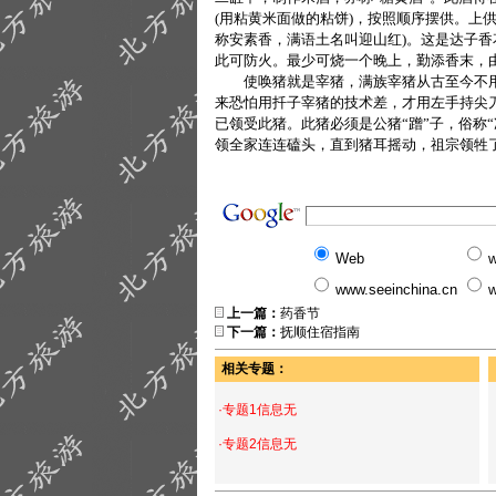
(用粘黄米面做的粘饼)，按照顺序摆供。上
称安素香，满语土名叫迎山红)。这是达子香
此可防火。最少可烧一个晚上，勤添香末，
使唤猪就是宰猪，满族宰猪从古至今不用
来恐怕用扦子宰猪的技术差，才用左手持尖
已领受此猪。此猪必须是公猪“蹭”子，俗称
领全家连连磕头，直到猪耳摇动，祖宗领牲
Web
w
www.seeinchina.cn
w
上一篇：
药香节
下一篇：
抚顺住宿指南
相关专题：
·专题1信息无
·专题2信息无