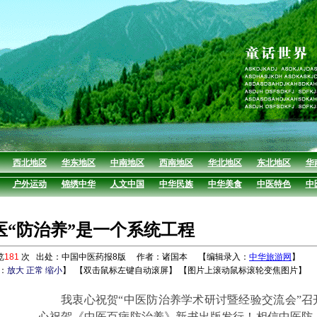
西北地区
华东地区
中南地区
西南地区
华北地区
东北地区
华
户外运动
锦绣中华
人文中国
中华民族
中华美食
中医特色
中
医“防治养”是一个系统工程
览
181
次 出处：中国中医药报8版 作者：诸国本 【编辑录入：
中华旅游网
】
：
放大
正常
缩小
】
【双击鼠标左键自动滚屏】 【图片上滚动鼠标滚轮变焦图片】
我衷心祝贺“中医防治养学术研讨暨经验交流会”召
心祝贺《中医百病防治养》新书出版发行！相信中医防