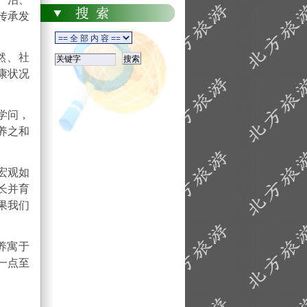
传承发
然、社
康状况
学问，
养之和
宏观如
长并育
果我们
养寓于
一点至