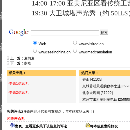
14:00-17:00 亚美尼亚区看
19:30 大卫城塔声光秀（约 50I
Web
www.visitcd.cn
www.seeinchina.cn
www.medtranslation
上一篇：
麦纳麦
下一篇：
多哈
相关专题：
热门文章：
·
香山
[41105]
·专题1信息无
·
京城著明景观的数字之迷
[392
·专题2信息无
·
北京大观园
[37222]
·
杭州市出租车叫车电话
[25080]
相关评论:
(评论内容只代表网友观点，与本站立场无关！)
相关评论无
发表、查看更多关于该信息的评论
将本信息发给好友