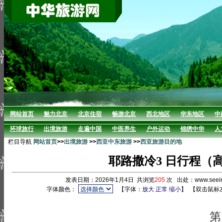
网站首页
魅力北京
北京住宿
畅游北京
西北地区
华东地区
中
环球旅行
出境旅游
走遍中国
中医养生
户外运动
锦绣中华
人
栏目导航
网站首页
>>
出境旅游
>>
西亚中东旅游
>>
西亚旅游目的地
耶路撒冷3 日行程（
发表日期：2026年1月4日 共浏览
205
次 出处：www.seei
字体颜色：
【字体：
放大
正常
缩小
】
【双击鼠标
第