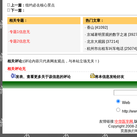
上一篇：
纽约必去核心景点
下一篇：
相关专题：
热门文章：
·
香山
[41092]
·专题1信息无
·
京城著明景观的数字之迷
[392
·专题2信息无
·
北京大观园
[37214]
·
杭州市出租车叫车电话
[25074]
相关评论:
(评论内容只代表网友观点，与本站立场无关！)
相关评论无
发表、查看更多关于该信息的评论
将本信息发给好友
Web
http://w
友情链接:
中华医学网
版
Copyright 2008-2
页面执行时