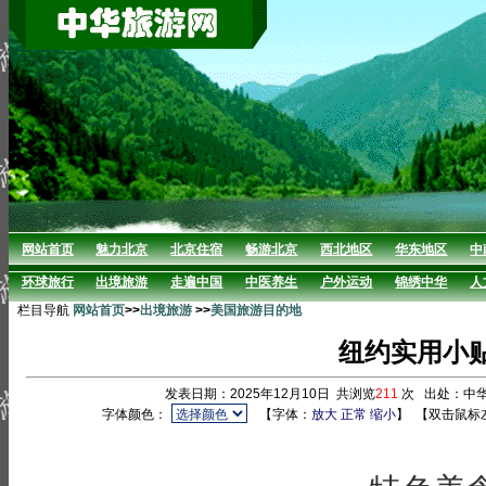
网站首页
魅力北京
北京住宿
畅游北京
西北地区
华东地区
中
环球旅行
出境旅游
走遍中国
中医养生
户外运动
锦绣中华
人
栏目导航
网站首页
>>
出境旅游
>>
美国旅游目的地
纽约实用小
发表日期：2025年12月10日 共浏览
211
次 出处：中
字体颜色：
【字体：
放大
正常
缩小
】
【双击鼠标