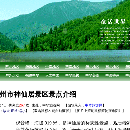
西北地区
华东地区
中南地区
西南地区
华北地区
东北地区
华
户外运动
锦绣中华
人文中国
中华民族
中华美食
中医特色
中
州市神仙居景区景点介绍
27日 共浏览
267
次 出处：中华旅游网 【编辑录入：
中华旅游网
】
：
放大
正常
缩小
】
【双击鼠标左键自动滚屏】 【图片上滚动鼠标滚轮变焦图片】
观音峰：海拔 919 米，是神仙居的标志性景点，观音峰
音菩萨坐落群山之间，双手合十为众生祈福，让人顿觉