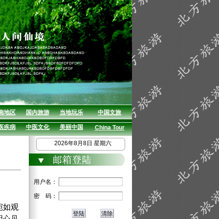
南地区
国内旅游
当地玩乐
中国文旅
医疾病
中医文化
美丽中国
China Tour
2026年8月8日 星期六
用户名：
密 码：
宛如观
明心见