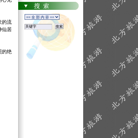
伏的流
神仙居
照的绝