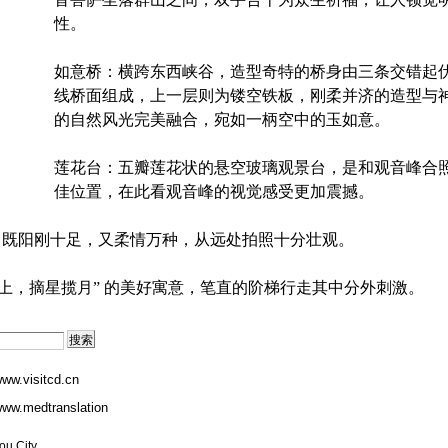
性。
如意桥：横跨东西峡谷，造型奇特的桥身由三条交错起
线桥面组成，上一层则为镂空铁板，刚柔并济的造型与
的自然风光完美融合，宛如一柄空中的玉如意。
莲花台：五瓣莲花状的悬空玻璃观景台，是和观音峰合
佳位置，在此看观音峰的视觉感受更加震撼。
，既阳刚十足，又柔情万种，从远处拍照十分壮观。
直上，摘星揽月” 的美好寓意，笔直的阶梯行走其中分外刺激。
ww.visitcd.cn
ww.medtranslation
ou City