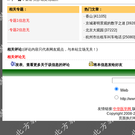
相关专题：
热门文章：
·
香山
[41105]
·专题1信息无
·
京城著明景观的数字之迷
[392
·专题2信息无
·
北京大观园
[37222]
·
杭州市出租车叫车电话
[25080]
相关评论:
(评论内容只代表网友观点，与本站立场无关！)
相关评论无
发表、查看更多关于该信息的评论
将本信息发给好友
Web
http://w
友情链接:
中华医学网
版
Copyright 2008-2
页面执行时