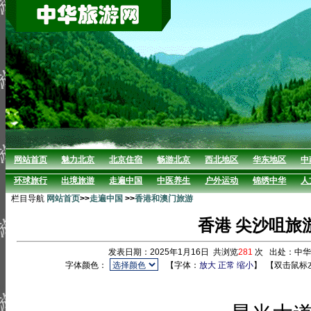
网站首页
魅力北京
北京住宿
畅游北京
西北地区
华东地区
中
环球旅行
出境旅游
走遍中国
中医养生
户外运动
锦绣中华
人
栏目导航
网站首页
>>
走遍中国
>>
香港和澳门旅游
香港 尖沙咀旅
发表日期：2025年1月16日 共浏览
281
次 出处：中
字体颜色：
【字体：
放大
正常
缩小
】
【双击鼠标