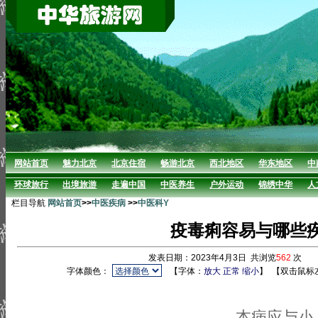
网站首页
魅力北京
北京住宿
畅游北京
西北地区
华东地区
中
环球旅行
出境旅游
走遍中国
中医养生
户外运动
锦绣中华
人
栏目导航
网站首页
>>
中医疾病
>>
中医科Y
疫毒痢容易与哪些
发表日期：2023年4月3日 共浏览
562
次 
字体颜色：
【字体：
放大
正常
缩小
】
【双击鼠标
本病应与小