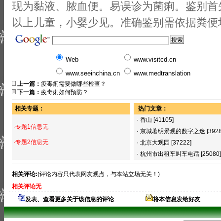
现为黏液、脓血便。易误诊为菌痢。鉴别首
以上儿童，小婴少见。准确鉴别需依据粪便
Web
www.visitcd.cn
www.seeinchina.cn
www.medtranslation
上一篇：
疫毒痢需要做哪些检查？
下一篇：
疫毒痢如何预防？
相关专题：
热门文章：
·
香山
[41105]
·专题1信息无
·
京城著明景观的数字之迷
[392
·专题2信息无
·
北京大观园
[37222]
·
杭州市出租车叫车电话
[25080]
相关评论:
(评论内容只代表网友观点，与本站立场无关！)
相关评论无
发表、查看更多关于该信息的评论
将本信息发给好友