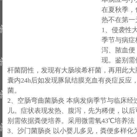
在夏秋季，
热不在第一
1、侵袭性大
季节与病症
泻、脓血便
现。鉴别需
杆菌阴性，发现有大肠埃希杆菌，再用此大
囊内24h后如发现豚鼠结膜充血有炎症反应
菌。
2、空肠弯曲菌肠炎 本病发病季节与临床经
儿。症状表现发热、腹泻，先为稀便，以后
别需依据粪便培养。采用微需氧43℃培养
3、沙门菌肠炎 以小婴儿多见，粪便多样