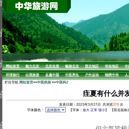
网站首页
魅力北京
北京住宿
畅游北京
西北地区
华东地区
中
环球旅行
出境旅游
走遍中国
中医养生
户外运动
锦绣中华
人
栏目导航
网站首页
>>
中医疾病
>>
中医科Z
疰夏有什么并
发表日期：2023年3月27日 共浏览
370
次 
字体颜色：
【字体：
放大
正常
缩小
】
【双击鼠标
但六气皆根