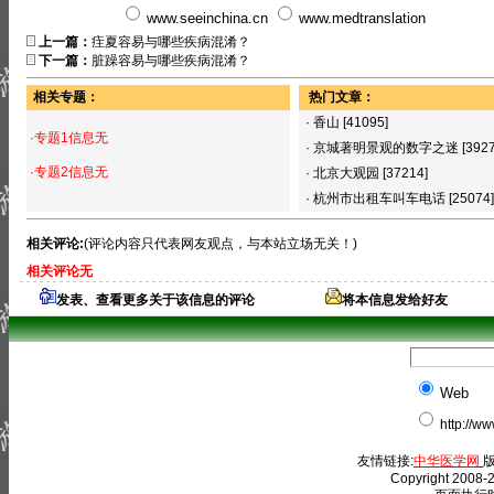
www.seeinchina.cn
www.medtranslation
上一篇：
疰夏容易与哪些疾病混淆？
下一篇：
脏躁容易与哪些疾病混淆？
相关专题：
热门文章：
·
香山
[41095]
·专题1信息无
·
京城著明景观的数字之迷
[392
·专题2信息无
·
北京大观园
[37214]
·
杭州市出租车叫车电话
[25074]
相关评论:
(评论内容只代表网友观点，与本站立场无关！)
相关评论无
发表、查看更多关于该信息的评论
将本信息发给好友
Web
http://w
友情链接:
中华医学网
版
Copyright 2008-2