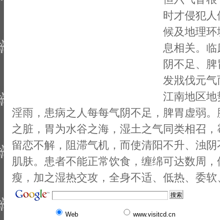
时才侵犯人
候及地理环
息相关。临
阴不足、脾
发戕伐元气
江南地区地
淫雨，患病之人每每气阴不足，脾胃虚弱。
之脏，胃为水谷之海，湿土之气同类相召，
留恋不解，阻滞气机，而使清阳不升、浊阴
肌肤。患者不能正常饮食，缠绵可达数周，
瘦，加之湿热交攻，全身不适、低热、委软
Web
www.visitcd.cn