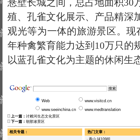
悬壁长城之间，总占地面积30
殖、孔雀文化展示、产品精深
观光等为一体的旅游景区。现
年种禽繁育能力达到10万只的
以蓝孔雀文化为主题的休闲生
Web
www.visitcd.cn
www.seeinchina.cn
www.medtranslation
上一篇：
讨赖河生态文化景区
下一篇：
朝那湫景区
相关专题：
热门文章：
·
香山
[41098]