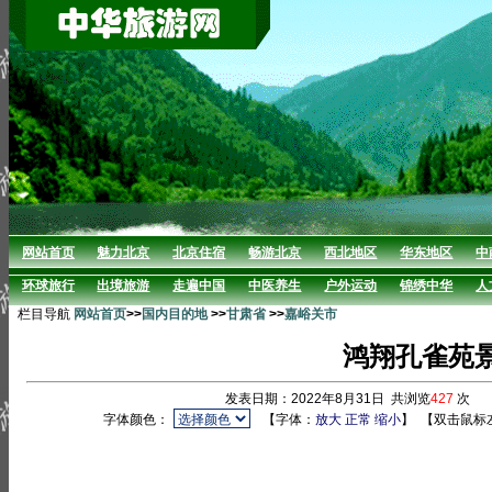
网站首页
魅力北京
北京住宿
畅游北京
西北地区
华东地区
中
环球旅行
出境旅游
走遍中国
中医养生
户外运动
锦绣中华
人
栏目导航
网站首页
>>
国内目的地
>>
甘肃省
>>
嘉峪关市
鸿翔孔雀苑
发表日期：2022年8月31日 共浏览
427
次 
字体颜色：
【字体：
放大
正常
缩小
】
【双击鼠标