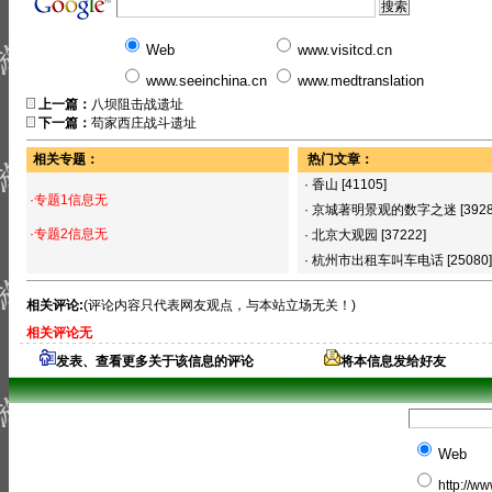
Web
www.visitcd.cn
www.seeinchina.cn
www.medtranslation
上一篇：
八坝阻击战遗址
下一篇：
苟家西庄战斗遗址
相关专题：
热门文章：
·
香山
[41105]
·专题1信息无
·
京城著明景观的数字之迷
[392
·专题2信息无
·
北京大观园
[37222]
·
杭州市出租车叫车电话
[25080]
相关评论:
(评论内容只代表网友观点，与本站立场无关！)
相关评论无
发表、查看更多关于该信息的评论
将本信息发给好友
Web
http://w