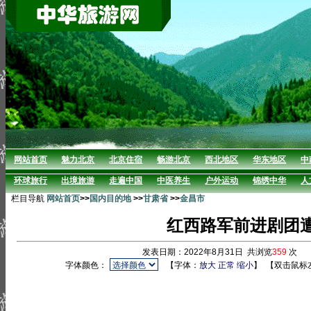
网站首页
魅力北京
北京住宿
畅游北京
西北地区
华东地区
中
环球旅行
出境旅游
走遍中国
中医养生
户外运动
锦绣中华
人
栏目导航
网站首页
>>
国内目的地
>>
甘肃省
>>
金昌市
红西路军前进剧团
发表日期：2022年8月31日 共浏览
359
次 
字体颜色：
【字体：
放大
正常
缩小
】
【双击鼠标