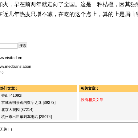
火，早在前两年就走向了全国。这是一种桔橙，因其独
在近几年热度只增不减，在吃的这个点上，算的上是眉山
w.visitcd.cn
w.medtranslation
宿？
热门文章：
相关文章：
·
香山
[41092]
·没有相关文章
·
京城著明景观的数字之迷
[39273]
·
北京大观园
[37214]
·
杭州市出租车叫车电话
[25074]
无关！)