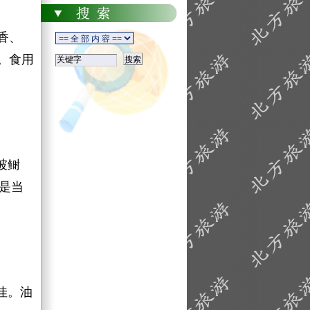
香、
。食用
坡鲥
是当
佳。油