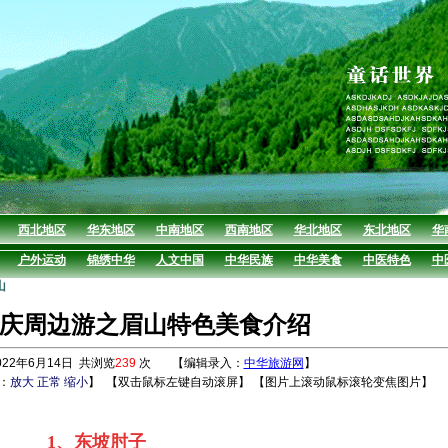
西北地区
华东地区
中南地区
西南地区
华北地区
东北地区
华
户外运动
锦绣中华
人文中国
中华民族
中华美食
中医特色
中
山
庆周边游之眉山特色美食介绍
22年6月14日 共浏览
239
次 【编辑录入：
中华旅游网
】
：
放大
正常
缩小
】
【双击鼠标左键自动滚屏】 【图片上滚动鼠标滚轮变焦图片】
1、东坡肘子