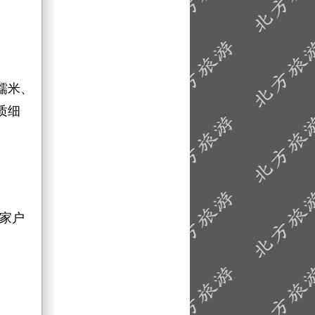
糯米、
质细
家家户
。