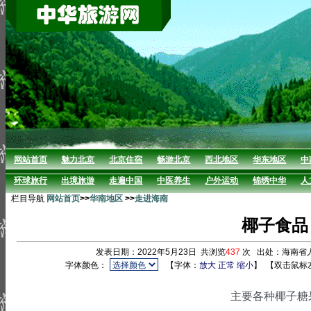
网站首页
魅力北京
北京住宿
畅游北京
西北地区
华东地区
中
环球旅行
出境旅游
走遍中国
中医养生
户外运动
锦绣中华
人
栏目导航
网站首页
>>
华南地区
>>
走进海南
椰子食品
发表日期：2022年5月23日 共浏览
437
次 出处：海南省
字体颜色：
【字体：
放大
正常
缩小
】
【双击鼠标
主要各种椰子糖