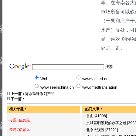
等。
在海南各大
市场所售可以砍
（干果和海产干
水产）等处，可
品，喜欢多购物
处走一走。
Web
www.visitcd.cn
www.seeinchina.cn
www.medtranslation
上一篇：
海水珍珠系列产品
下一篇：
相关专题：
热门文章：
·
香山
[41098]
·专题1信息无
·
京城著明景观的数字之迷
[392
·专题2信息无
·
北京大观园
[37221]