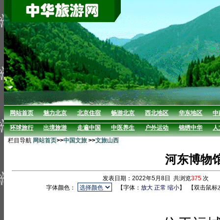
网站首页
魅力北京
北京住宿
畅游北京
西北地区
华东地区
中
环球旅行
出境旅游
走遍中国
中医养生
户外运动
锦绣中华
人
栏目导航
网站首页
>>
中国文旅
>>
文旅山西
河东博物
发表日期：2022年5月8日 共浏览
375
次 
字体颜色：
【字体：
放大
正常
缩小
】
【双击鼠标