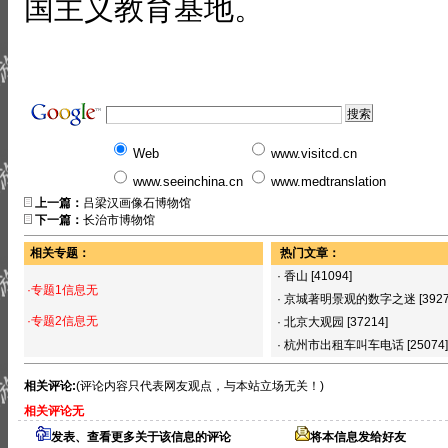
国主义教育基地。
Web
www.visitcd.cn
www.seeinchina.cn
www.medtranslation
上一篇：
吕梁汉画像石博物馆
下一篇：
长治市博物馆
相关专题：
热门文章：
·
香山
[41094]
·专题1信息无
·
京城著明景观的数字之迷
[392
·专题2信息无
·
北京大观园
[37214]
·
杭州市出租车叫车电话
[25074]
相关评论:
(评论内容只代表网友观点，与本站立场无关！)
相关评论无
发表、查看更多关于该信息的评论
将本信息发给好友