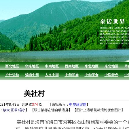
西北地区
华东地区
中南地区
西南地区
华北地区
东北地区
华
户外运动
锦绣中华
人文中国
中华民族
中华美食
中医特色
中
美社村
21年8月3日 共浏览
374
次 【编辑录入：
中华旅游网
】
：
放大
正常
缩小
】
【双击鼠标左键自动滚屏】 【图片上滚动鼠标滚轮变焦图片】
美社村是海南省海口市秀英区石山镇施茶村委会的一个
村，地处雷琼世界地质公园规划区内，位于马鞍岭火山