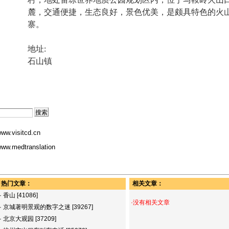
麓，交通便捷，生态良好，景色优美，是颇具特色的火
寨。
地址:
石山镇
ww.visitcd.cn
ww.medtranslation
热门文章：
相关文章：
·
香山
[41086]
·没有相关文章
·
京城著明景观的数字之迷
[39267]
·
北京大观园
[37209]