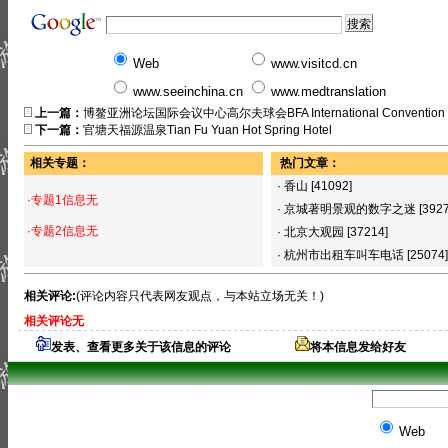
Web
www.visitcd.cn
www.seeinchina.cn
www.medtranslation
上一篇：
博鳌亚洲论坛国际会议中心高尔夫球会BFA International Convention Cen
下一篇：
官塘天福源温泉Tian Fu Yuan Hot Spring Hotel
相关专题：
热门文章：
·
香山
[41092]
·专题1信息无
·
京城著明景观的数字之迷
[392
·专题2信息无
·
北京大观园
[37214]
·
杭州市出租车叫车电话
[25074]
相关评论:
(评论内容只代表网友观点，与本站立场无关！)
相关评论无
发表、查看更多关于该信息的评论
将本信息发给好友
Web