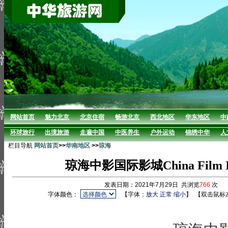
网站首页
魅力北京
北京住宿
畅游北京
西北地区
华东地区
中
环球旅行
出境旅游
走遍中国
中医养生
户外运动
锦绣中华
人
栏目导航
网站首页
>>
华南地区
>>
琼海
琼海中影国际影城China Film Inte
发表日期：2021年7月29日 共浏览
766
次 
字体颜色：
【字体：
放大
正常
缩小
】
【双击鼠标