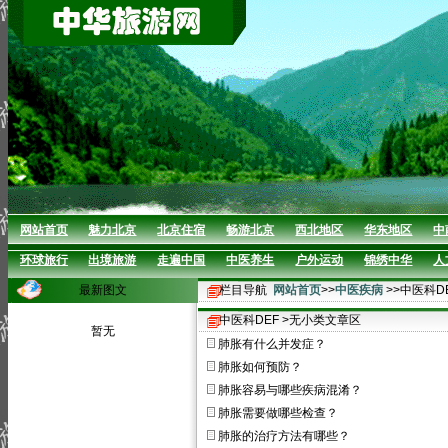
网站首页
魅力北京
北京住宿
畅游北京
西北地区
华东地区
中
环球旅行
出境旅游
走遍中国
中医养生
户外运动
锦绣中华
人
最新图文
栏目导航
网站首页
>>
中医疾病
>>中医科D
中医科DEF >无小类文章区
暂无
肺胀有什么并发症？
肺胀如何预防？
肺胀容易与哪些疾病混淆？
肺胀需要做哪些检查？
肺胀的治疗方法有哪些？